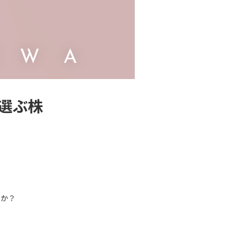
で選ぶ株
うか？