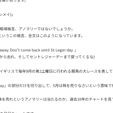
ルインメイ)」
相場格言、アノマリーではないでしょうか。
というこの格言、全文はこのようになっています。
away. Don't come back until St Leger day. 」
場から去れ、そしてセントレジャーデーまで戻ってくるな)
イギリスで毎年9月の第2土曜日に行われる競馬の大レースを表して
in May」の部分だけを切り出して、5月は株を売りなさいという意味
株を売れというアノマリーは当たるのか、過去10年のチャートを見