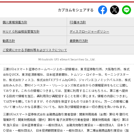
カブヨムをシェアする
個人情報保護方針
FD基本方針
ＭＵＦＧ利益相反管理方針
ディスクロージャーポリシー
勧誘方針
最良執行方針
ご投資にかかる手数料等およびリスクについて
Mitsubishi UFJ eSmart Securities Co., Ltd.
三菱UFJ eスマート証券のホームページ上の一部情報は、東京証券取引所、大阪取引所、株式
会社QUICK、東洋経済新報社、日本経済新聞社、トムソン・ロイター社、モーニングスター
社、株式会社フィスコ、株式会社FXプライムbyGMO、ジャパンエコノミックパルス社、株式
会社みんかぶ、野村インベスター・リレーションズ株式会社からの情報提供をもとに公開し
ております。これらの情報につきましては、営業に利用することはもちろん、第三者へ提供
する目的で情報を加工、再利用及び再配信することを固く禁じます。情報の内容につきまし
ては万全を期しておりますが、その内容を保証するものではありません。万一この情報に基
づいて被ったいかなる損害についても、当社及び情報提供者は一切の責任を負いかねます。
三菱UFJ eスマート証券株式会社 金融商品取引業者登録：関東財務局長（金商）第61号 銀行代
理業許可：関東財務局長（銀代）第8号 電子決済等代行業者登録：関東財務局長（電代）第18
号 加入協会：日本証券業協会・一般社団法人 金融先物取引業協会・一般社団法人 日本ＳＴ
Ｏ協会・一般社団法人 日本投資顧問業協会・一般社団法人 第二種金融商品取引業協会（加