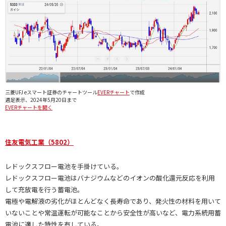
三菱UFJ eスマート証券のチャートツール
EVERチャート
で作成
週足表示、2024年5月20日まで
EVERチャートを開く
住友電気工業（5802）
レドックスフロー電池を手掛けている。
レドックスフロー電池はバナジウムなどのイオンの酸化還元反応を利用
して充放電を行う蓄電池。
電極や電解液の劣化がほとんどなく長寿命であり、発火性の材料を用いて
いないことや常温運転が可能なことから安全性が高いなど、電力系統用蓄
電池に適した特性を有している。