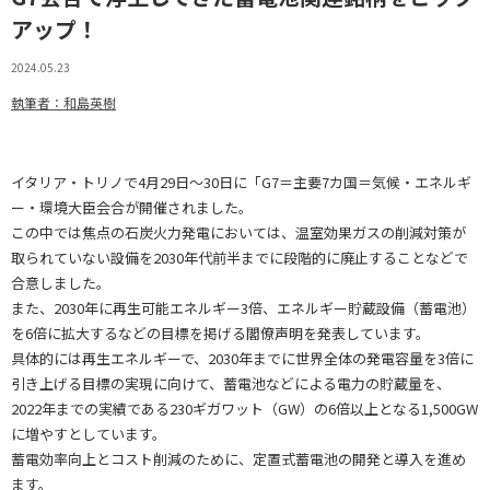
アップ！
2024.05.23
執筆者：和島英樹
イタリア・トリノで4月29日～30日に「G7＝主要7カ国＝気候・エネルギ
ー・環境大臣会合が開催されました。
この中では焦点の石炭火力発電においては、温室効果ガスの削減対策が
取られていない設備を2030年代前半までに段階的に廃止することなどで
合意しました。
また、2030年に再生可能エネルギー3倍、エネルギー貯蔵設備（蓄電池）
を6倍に拡大するなどの目標を掲げる閣僚声明を発表しています。
具体的には再生エネルギーで、2030年までに世界全体の発電容量を3倍に
引き上げる目標の実現に向けて、蓄電池などによる電力の貯蔵量を、
2022年までの実績である230ギガワット（GW）の6倍以上となる1,500GW
に増やすとしています。
蓄電効率向上とコスト削減のために、定置式蓄電池の開発と導入を進め
ます。