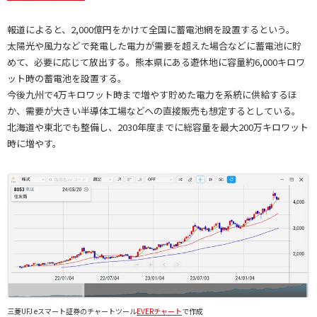
報道によると、2,000億円をかけて全国に蓄電池網を設置するという。
太陽光や風力などで発電した電力が需要を超えた場合などに蓄電池に貯
めて、必要に応じて放出する。熊本県にある遊休地に容量約6,000キロワ
ット時の蓄電池を設置する。
今後九州で4万キロワット時まで増やす貯めた電力を系統に供給するほ
か、需要が大きい半導体工場などへの直接販売も想定するとしている。
北海道や東北でも整備し、2030年度までに総容量を最大200万キロワット
時に増やす。
三菱UFJ eスマート証券のチャートツール
EVERチャート
で作成