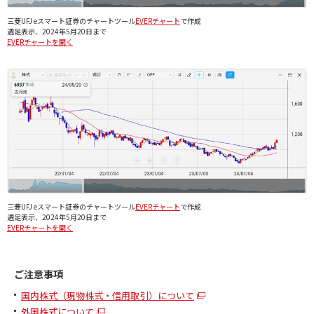
三菱UFJ eスマート証券のチャートツール
EVERチャート
で作成
週足表示、2024年5月20日まで
EVERチャートを開く
三菱UFJ eスマート証券のチャートツール
EVERチャート
で作成
週足表示、2024年5月20日まで
EVERチャートを開く
ご注意事項
国内株式（現物株式・信用取引）について
外国株式について