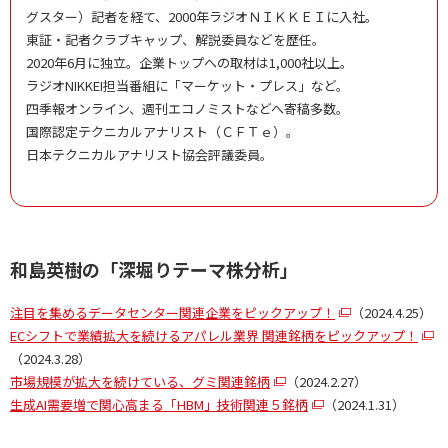
グスター）記者を経て、2000年ラジオＮＩＫＫＥＩに入社。
東証・記者クラブキャップ、解説委員などを歴任。
2020年6月に独立。企業トップへの取材は1,000社以上。
ラジオNIKKEI担当番組に「マーケット・プレス」など。
四季報オンライン、週刊エコノミストなどへ寄稿多数。
国際認定テクニカルアナリスト（ＣＦＴｅ）。
日本テクニカルアナリスト協会評議委員。
和島英樹の「深堀りテーマ株分析」
注目を集めるデータセンター関連企業をピックアップ！
（2024.4.25）
ECシフトで業績拡大を続けるアパレル業界 関連銘柄をピックアップ！
（2024.3.28）
市場規模が拡大を続けている、グミ関連銘柄
（2024.2.27）
生成AI需要増で関心高まる「HBM」技術関連５銘柄
（2024.1.31）