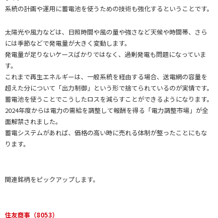
系統の計画や運用に蓄電池を使うための技術も強化するということです。
太陽光や風力などは、日照時間や風の量や強さなど天候や時間帯、さら
には季節などで発電量が大きく変動します。
発電量が足りないケースばかりではなく、過剰発電も問題になっていま
す。
これまで再生エネルギーは、一般系統を経由する場合、送電網の容量を
超えた分について「出力制御」という形で捨てられているのが実情です。
蓄電池を使うことでこうしたロスを減らすことができるようになります。
2024年度からは電力の需給を調整して報酬を得る「電力調整市場」が全
面解禁されました。
蓄電システムがあれば、価格の高い時に売れる体制が整ったことにもな
ります。
関連銘柄をピックアップします。
住友商事（8053）