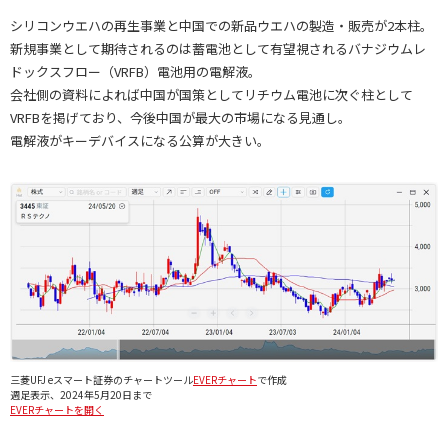
シリコンウエハの再生事業と中国での新品ウエハの製造・販売が2本柱。
新規事業として期待されるのは蓄電池として有望視されるバナジウムレ
ドックスフロー（VRFB）電池用の電解液。
会社側の資料によれば中国が国策としてリチウム電池に次ぐ柱として
VRFBを掲げており、今後中国が最大の市場になる見通し。
電解液がキーデバイスになる公算が大きい。
三菱UFJ eスマート証券のチャートツール
EVERチャート
で作成
週足表示、2024年5月20日まで
EVERチャートを開く