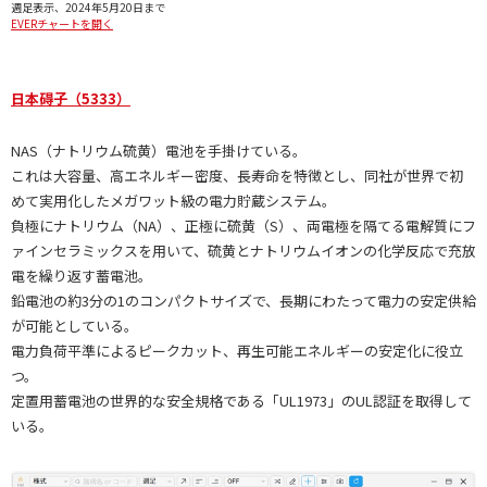
週足表示、2024年5月20日まで
EVERチャートを開く
日本碍子（5333）
NAS（ナトリウム硫黄）電池を手掛けている。
これは大容量、高エネルギー密度、長寿命を特徴とし、同社が世界で初
めて実用化したメガワット級の電力貯蔵システム。
負極にナトリウム（NA）、正極に硫黄（S）、両電極を隔てる電解質にフ
ァインセラミックスを用いて、硫黄とナトリウムイオンの化学反応で充放
電を繰り返す蓄電池。
鉛電池の約3分の1のコンパクトサイズで、長期にわたって電力の安定供給
が可能としている。
電力負荷平準によるピークカット、再生可能エネルギーの安定化に役立
つ。
定置用蓄電池の世界的な安全規格である「UL1973」のUL認証を取得して
いる。