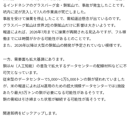
るインドネシアのグラスバーグ金・銅鉱山で、事故が発生したことです。
坑内に泥が流入して7人の作業員が死亡しました。
事故を受けて操業を停止したことで、需給逼迫懸念が出ているのです。
グラスバーグ鉱山は世界2位の銅鉱山だけに影響は大きいようです。
報道によれば、2026年7月までに操業が再開される見込みですが、フル稼
働までには時間がかかる可能性があるとのことです。
また、2026年以降は大型の銅鉱山の開発が予定されていない模様です。
一方、需要面も拡大基調にあります。
銅はAI（人工知能）の普及で拡大するデータセンターの配線材料などに不
可欠となっています。
従来型のデータセンターで5,000～1万5,000トンの銅が使われていました
が、米の報道によればAI運用のための超大規模データセンターでは1施設
あたり最大5万トンの銅が必要になる可能性があるそうです。
銅の需給は引き締まった状態が継続する可能性が高そうです。
関連銘柄をピックアップします。