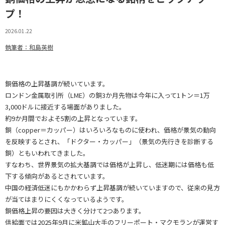
プ！
2026.01.22
執筆者：和島英樹
銅価格の上昇基調が続いています。
ロンドン金属取引所（LME）の銅3か月先物は今年に入って1トン＝1万
3,000ドルに接近する場面がありました。
約9か月間でおよそ5割の上昇となっています。
銅（copper＝カッパー）はいろいろなものに使われ、価格が景気の動向
を反映するとされ、「ドクター・カッパー」（景気の先行きを診断する
銅）ともいわれてきました。
すなわち、世界景気の拡大基調では価格が上昇し、低迷期には価格も低
下する傾向があるとされています。
中国の経済低迷にもかかわらず上昇基調が続いていますので、従来の見方
が当てはまりにくくなっているようです。
銅価格上昇の要因は大きく分けて2つあります。
供給面では2025年9月に米鉱山大手のフリーポート・マクモランが運営す