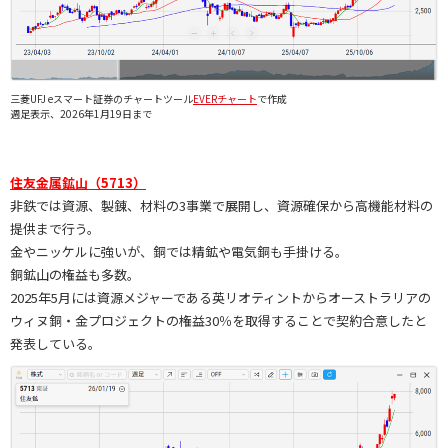
三菱UFJ eスマート証券のチャートツール
EVERチャート
で作成
週足表示、2026年1月19日まで
住友金属鉱山（5713）
非鉄では資源、製錬、材料の3事業で展開し、資源確保から高機能材料の
提供まで行う。
金やニッケルに強いが、銅では精鉱や電気銅も手掛ける。
銅鉱山の権益も多数。
2025年5月には資源メジャーである英リオティントからオーストラリアの
ウィヌ銅・金プロジェクトの権益30％を取得することで契約合意したと
発表している。