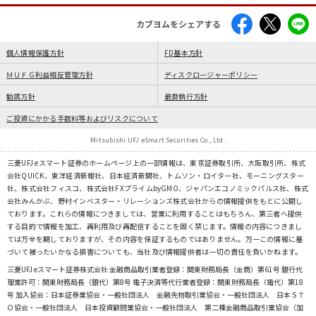
カブヨムをシェアする
個人情報保護方針
FD基本方針
ＭＵＦＧ利益相反管理方針
ディスクロージャーポリシー
勧誘方針
最良執行方針
ご投資にかかる手数料等およびリスクについて
Mitsubishi UFJ eSmart Securities Co., Ltd.
三菱UFJ eスマート証券のホームページ上の一部情報は、東京証券取引所、大阪取引所、株式
会社QUICK、東洋経済新報社、日本経済新聞社、トムソン・ロイター社、モーニングスター
社、株式会社フィスコ、株式会社FXプライムbyGMO、ジャパンエコノミックパルス社、株式
会社みんかぶ、野村インベスター・リレーションズ株式会社からの情報提供をもとに公開し
ております。これらの情報につきましては、営業に利用することはもちろん、第三者へ提供
する目的で情報を加工、再利用及び再配信することを固く禁じます。情報の内容につきまし
ては万全を期しておりますが、その内容を保証するものではありません。万一この情報に基
づいて被ったいかなる損害についても、当社及び情報提供者は一切の責任を負いかねます。
三菱UFJ eスマート証券株式会社 金融商品取引業者登録：関東財務局長（金商）第61号 銀行代
理業許可：関東財務局長（銀代）第8号 電子決済等代行業者登録：関東財務局長（電代）第18
号 加入協会：日本証券業協会・一般社団法人 金融先物取引業協会・一般社団法人 日本ＳＴ
Ｏ協会・一般社団法人 日本投資顧問業協会・一般社団法人 第二種金融商品取引業協会（加