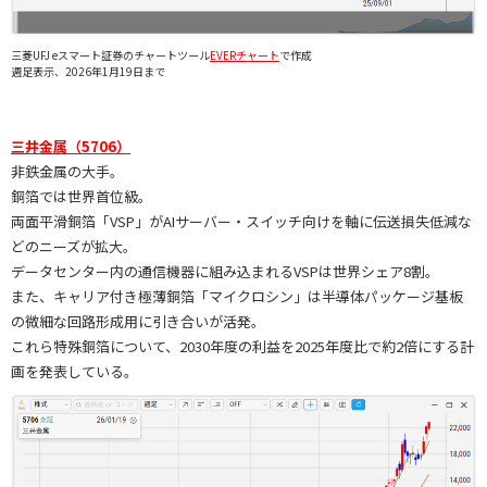
三菱UFJ eスマート証券のチャートツール
EVERチャート
で作成
週足表示、2026年1月19日まで
三井金属（5706）
非鉄金属の大手。
銅箔では世界首位級。
両面平滑銅箔「VSP」がAIサーバー・スイッチ向けを軸に伝送損失低減な
どのニーズが拡大。
データセンター内の通信機器に組み込まれるVSPは世界シェア8割。
また、キャリア付き極薄銅箔「マイクロシン」は半導体パッケージ基板
の微細な回路形成用に引き合いが活発。
これら特殊銅箔について、2030年度の利益を2025年度比で約2倍にする計
画を発表している。