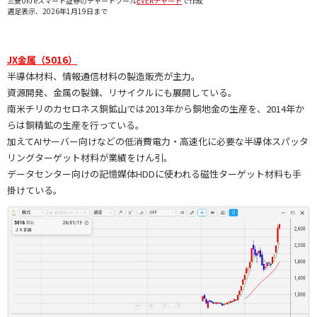
三菱UFJ eスマート証券のチャートツール
EVERチャート
で作成
週足表示、2026年1月19日まで
JX金属（5016）
半導体材料、情報通信材料の製造販売が主力。
資源開発、金属の製錬、リサイクルにも展開している。
南米チリのカセロネス銅鉱山では2013年から銅地金の生産を、2014年か
らは銅精鉱の生産を行っている。
加えてAIサーバー向けなどの低消費電力・高速化に必要な半導体スパッタ
リングターゲット材料が業績をけん引。
データセンター向けの記憶媒体HDDに使われる磁性ターゲット材料も手
掛けている。