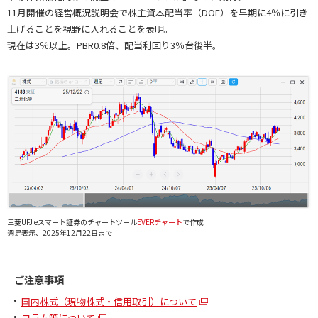
11月開催の経営概況説明会で株主資本配当率（DOE）を早期に4％に引き
上げることを視野に入れることを表明。
現在は3％以上。PBR0.8倍、配当利回り3％台後半。
三菱UFJ eスマート証券のチャートツール
EVERチャート
で作成
週足表示、2025年12月22日まで
ご注意事項
国内株式（現物株式・信用取引）について
コラム等について