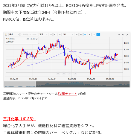
2031年3月期に実力利益1兆円以上、ROE10％程度を目指す計画を発表。
期間中の下限配当は年24円（今期予想と同じ）。
PBR0.6倍、配当利回り約4％。
三菱UFJ eスマート証券のチャートツール
EVERチャート
で作成
週足表示、2025年12月22日まで
三井化学（4183）
総合化学大手だが、機能性材料に経営資源をシフト。
半導体微細化向けの防塵カバー「ペリクル」などに期待。