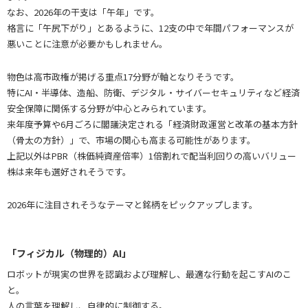
なお、2026年の干支は「午年」です。
格言に「午尻下がり」とあるように、12支の中で年間パフォーマンスが
悪いことに注意が必要かもしれません。
物色は高市政権が掲げる重点17分野が軸となりそうです。
特にAI・半導体、造船、防衛、デジタル・サイバーセキュリティなど経済
安全保障に関係する分野が中心とみられています。
来年度予算や6月ごろに閣議決定される「経済財政運営と改革の基本方針
（骨太の方針）」で、市場の関心も高まる可能性があります。
上記以外はPBR（株価純資産倍率）1倍割れで配当利回りの高いバリュー
株は来年も選好されそうです。
2026年に注目されそうなテーマと銘柄をピックアップします。
「フィジカル（物理的）AI」
ロボットが現実の世界を認識および理解し、最適な行動を起こすAIのこ
と。
人の言葉を理解し、自律的に制御する。