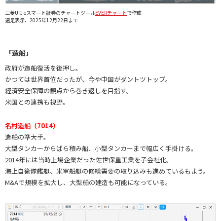
三菱UFJ eスマート証券のチャートツール
EVERチャート
で作成
週足表示、2025年12月22日まで
「造船」
政府が造船復活を後押し。
かつては世界首位だったが、今や中国がダントツトップ。
経済安全保障の観点から巻き返しを目指す。
米国との連携も視野。
名村造船（7014）
造船の準大手。
大型タンカーからばら積み船、小型タンカーまで幅広く手掛ける。
2014年には当時上場企業だった佐世保重工業を子会社化。
海上自衛隊艦艇、米軍船艇の修繕需要の取り込みも進めているもよう。
M&Aで規模を拡大し、大型船の建造も可能になっている。