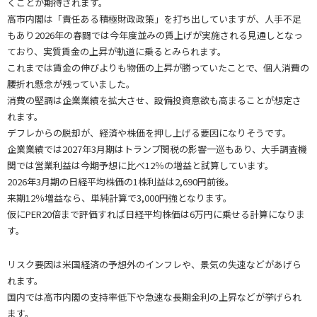
くことが期待されます。
高市内閣は「責任ある積極財政政策」を打ち出していますが、人手不足
もあり2026年の春闘では今年度並みの賃上げが実施される見通しとなっ
ており、実質賃金の上昇が軌道に乗るとみられます。
これまでは賃金の伸びよりも物価の上昇が勝っていたことで、個人消費の
腰折れ懸念が残っていました。
消費の堅調は企業業績を拡大させ、設備投資意欲も高まることが想定さ
れます。
デフレからの脱却が、経済や株価を押し上げる要因になりそうです。
企業業績では2027年3月期はトランプ関税の影響一巡もあり、大手調査機
関では営業利益は今期予想に比べ12％の増益と試算しています。
2026年3月期の日経平均株価の1株利益は2,690円前後。
来期12％増益なら、単純計算で3,000円強となります。
仮にPER20倍まで評価すれば日経平均株価は6万円に乗せる計算になりま
す。
リスク要因は米国経済の予想外のインフレや、景気の失速などがあげら
れます。
国内では高市内閣の支持率低下や急速な長期金利の上昇などが挙げられ
ます。