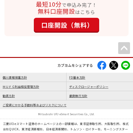
最短10分
で申込み完了！
無料口座開設
はこちら
口座開設（無料）
カブヨムをシェアする
個人情報保護方針
FD基本方針
ＭＵＦＧ利益相反管理方針
ディスクロージャーポリシー
勧誘方針
最良執行方針
ご投資にかかる手数料等およびリスクについて
Mitsubishi UFJ eSmart Securities Co., Ltd.
三菱UFJ eスマート証券のホームページ上の一部情報は、東京証券取引所、大阪取引所、株式
会社QUICK、東洋経済新報社、日本経済新聞社、トムソン・ロイター社、モーニングスター