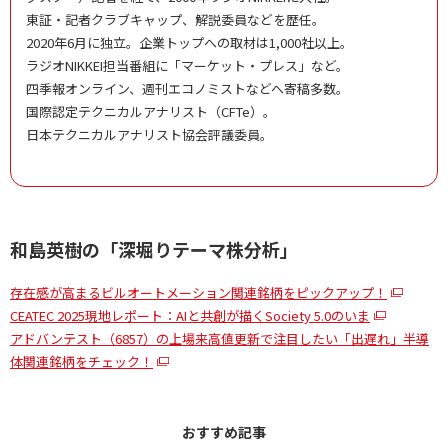
東証・記者クラブキャップ、解説委員などを歴任。
2020年6月に独立。企業トップへの取材は1,000社以上。
ラジオNIKKEI担当番組に「マーケット・プレス」など。
四季報オンライン、週刊エコノミストなどへ寄稿多数。
国際認定テクニカルアナリスト（CFTe）。
日本テクニカルアナリスト協会評議委員。
和島英樹の「深堀りテーマ株分析」
存在感が高まるビルオートメーション関連銘柄をピックアップ！
CEATEC 2025現地レポート：AIと共創が描くSociety 5.0のいま
アドバンテスト（6857）の上場来高値更新で注目したい「出遅れ」半導
体関連銘柄をチェック！
おすすめ記事