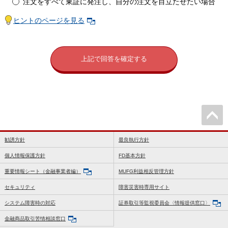
注文をすべて東証に発注し、自分の注文を目立たせたい場合
ヒントのページを見る
上記で回答を確定する
勧誘方針
最良執行方針
個人情報保護方針
FD基本方針
重要情報シート（金融事業者編）
MUFG利益相反管理方針
セキュリティ
障害災害時専用サイト
システム障害時の対応
証券取引等監視委員会〈情報提供窓口〉
金融商品取引苦情相談窓口