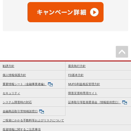
勧誘方針
最良執行方針
個人情報保護方針
FD基本方針
重要情報シート（金融事業者編）
MUFG利益相反管理方針
セキュリティ
障害災害時専用サイト
システム障害時の対応
証券取引等監視委員会〈情報提供窓口〉
金融商品取引苦情相談窓口
ご投資にかかる手数料等およびリスクについて
投資情報に関するご注意事項