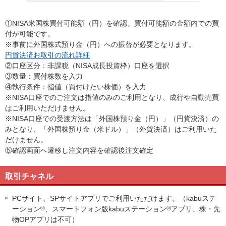
①NISA米国株買付可能額（円）を確認。買付可能額の金額内での買
付が可能です。
※事前に外国株式預り金（円）への振替が必要となります。
円貨決済お取引の流れ詳細
②口座区分：非課税（NISA成長投資枠）口座を選択
③数量：買付株数を入力
④執行条件：指値（買付けたい株価）を入力
※NISA口座でのご注文は指値のみのご利用となり、成行や自動売買
はご利用いただけません。
※NISA口座での受渡方法は「外国株預り金（円）」（円貨決済）の
みとなり、「外国株預り金（米ドル）」（外貨決済）はご利用いた
だけません。
⑤確認画面へ遷移し注文内容を確認後注文確定
取引チャネル
PCサイト、SPサイトアプリでご利用いただけます。（kabuステ
ーション
®
、スマートフォン版kabuステーション
®
アプリ、株・先
物OPアプリは不可）