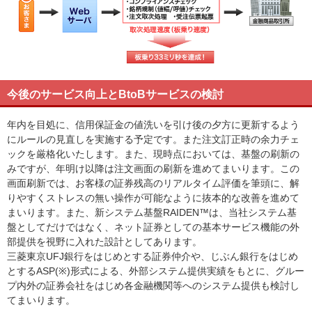
今後のサービス向上とBtoBサービスの検討
年内を目処に、信用保証金の値洗いを引け後の夕方に更新するよう
にルールの見直しを実施する予定です。また注文訂正時の余力チェ
ックを厳格化いたします。また、現時点においては、基盤の刷新の
みですが、年明け以降は注文画面の刷新を進めてまいります。この
画面刷新では、お客様の証券残高のリアルタイム評価を筆頭に、解
りやすくストレスの無い操作が可能なように抜本的な改善を進めて
まいります。また、新システム基盤RAIDEN™は、当社システム基
盤としてだけではなく、ネット証券としての基本サービス機能の外
部提供を視野に入れた設計としてあります。
三菱東京UFJ銀行をはじめとする証券仲介や、じぶん銀行をはじめ
とするASP(※)形式による、外部システム提供実績をもとに、グルー
プ内外の証券会社をはじめ各金融機関等へのシステム提供も検討し
てまいります。