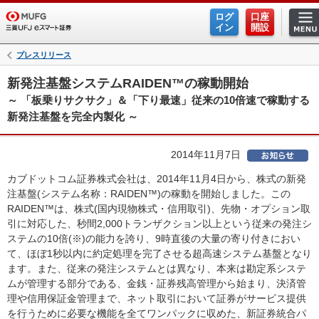
ログ
口座
イン
開設
プレスリリース
新発注基盤システムRAIDEN™の稼動開始
～ 「板乗りサクサク」＆「下り最速」従来の10倍速で稼動する
新発注基盤を完全内製化 ～
2014年11月7日
カブドットコム証券株式会社は、2014年11月4日から、株式の新発
注基盤(システム名称：RAIDEN™)の稼動を開始しました。この
RAIDEN™は、株式(国内現物株式・信用取引)、先物・オプション取
引に対応した、秒間2,000トランザクション以上という従来の発注シ
ステムの10倍(※)の能力を誇り、9時直後の大量の寄り付きにおい
て、ほぼ1秒以内に約定処理を完了させる超高速システム基盤となり
ます。また、従来の発注システムとは異なり、本来は勘定系システ
ムが管理する部分である、金銭・証券残高管理から始まり、決済管
理や信用保証金管理まで、ネット取引において証券がサービス提供
を行うために必要な機能を全てワンパックに収めた、新証券統合パ