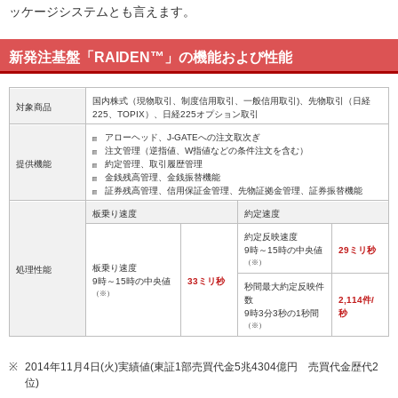
ッケージシステムとも言えます。
新発注基盤「RAIDEN™」の機能および性能
国内株式（現物取引、制度信用取引、一般信用取引)、先物取引（日経
対象商品
225、TOPIX）、日経225オプション取引
アローヘッド、J-GATEへの注文取次ぎ
注文管理（逆指値、W指値などの条件注文を含む）
提供機能
約定管理、取引履歴管理
金銭残高管理、金銭振替機能
証券残高管理、信用保証金管理、先物証拠金管理、証券振替機能
板乗り速度
約定速度
約定反映速度
9時～15時の中央値
29ミリ秒
（※）
板乗り速度
処理性能
9時～15時の中央値
33ミリ秒
秒間最大約定反映件
（※）
数
2,114件/
9時3分3秒の1秒間
秒
（※）
※
2014年11月4日(火)実績値(東証1部売買代金5兆4304億円 売買代金歴代2
位)