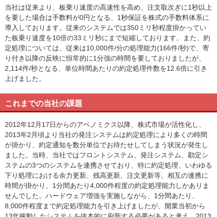
当社は従来より、板乗り速度の高速性を高め、注文取次ぎに1秒以上
を要した場合は手数料が0円となる、1秒保証を株式の手数料体系に
導入しております。従来のシステムでは350ミリ秒程度掛かってい
た板乗り速度を10倍の33ミリ秒にまで短縮しております。また、約
定処理については、従来は10,000件/分の処理能力(166件/秒)で、寄
り付き以降の反映に恒常的に1分強の時間を要しておりましたが、
2,114件/秒となる、単位時間あたりの約定処理件数を12.6倍に引き
上げました。
これまでの当社の課題
2012年12月17日からのアベノミクス以降、株式市場が活性化し、
2013年2月頃より当社の発注システムは約定処理により多くの時間
が掛かり、約定通知を数分単位でお待たせしてしまう状況が発生し
ました。当時、当社ではフロントシステム、発注システム、勘定シ
ステムの3つのシステムを連携させており、特に約定処理、いわゆる
下り処理における余力更新、残高更新、注文更新等、相互の連携に
時間が掛かり、1分間あたり4,000件程度の約定処理能力しかありま
せんでした。ハードウェア増強を実施しながら、1分間あたり、
8,000件程度まで約定処理能力を引き上げましたが、開業当初から
13年稼動したシステムを抜本的に刷新する必要があると考え、2013