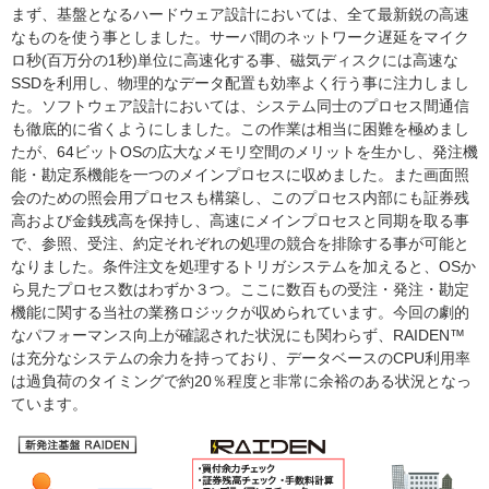
まず、基盤となるハードウェア設計においては、全て最新鋭の高速
なものを使う事としました。サーバ間のネットワーク遅延をマイク
ロ秒(百万分の1秒)単位に高速化する事、磁気ディスクには高速な
SSDを利用し、物理的なデータ配置も効率よく行う事に注力しまし
た。ソフトウェア設計においては、システム同士のプロセス間通信
も徹底的に省くようにしました。この作業は相当に困難を極めまし
たが、64ビットOSの広大なメモリ空間のメリットを生かし、発注機
能・勘定系機能を一つのメインプロセスに収めました。また画面照
会のための照会用プロセスも構築し、このプロセス内部にも証券残
高および金銭残高を保持し、高速にメインプロセスと同期を取る事
で、参照、受注、約定それぞれの処理の競合を排除する事が可能と
なりました。条件注文を処理するトリガシステムを加えると、OSか
ら見たプロセス数はわずか３つ。ここに数百もの受注・発注・勘定
機能に関する当社の業務ロジックが収められています。今回の劇的
なパフォーマンス向上が確認された状況にも関わらず、RAIDEN™
は充分なシステムの余力を持っており、データベースのCPU利用率
は過負荷のタイミングで約20％程度と非常に余裕のある状況となっ
ています。