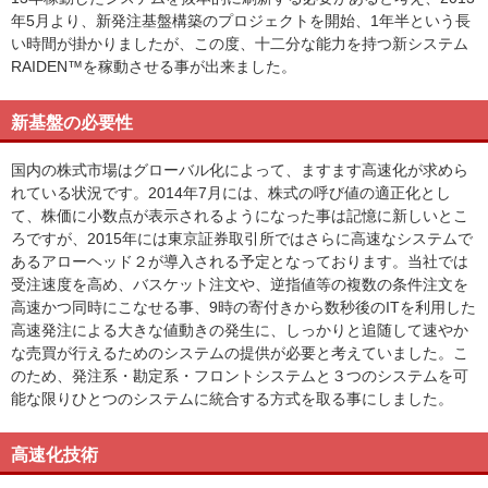
年5月より、新発注基盤構築のプロジェクトを開始、1年半という長
い時間が掛かりましたが、この度、十二分な能力を持つ新システム
RAIDEN™を稼動させる事が出来ました。
新基盤の必要性
国内の株式市場はグローバル化によって、ますます高速化が求めら
れている状況です。2014年7月には、株式の呼び値の適正化とし
て、株価に小数点が表示されるようになった事は記憶に新しいとこ
ろですが、2015年には東京証券取引所ではさらに高速なシステムで
あるアローヘッド２が導入される予定となっております。当社では
受注速度を高め、バスケット注文や、逆指値等の複数の条件注文を
高速かつ同時にこなせる事、9時の寄付きから数秒後のITを利用した
高速発注による大きな値動きの発生に、しっかりと追随して速やか
な売買が行えるためのシステムの提供が必要と考えていました。こ
のため、発注系・勘定系・フロントシステムと３つのシステムを可
能な限りひとつのシステムに統合する方式を取る事にしました。
高速化技術