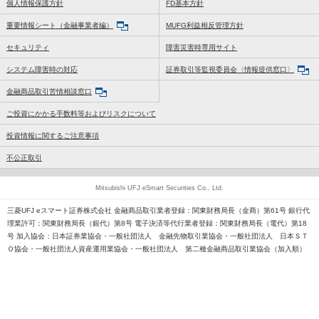
個人情報保護方針
FD基本方針
重要情報シート（金融事業者編）
MUFG利益相反管理方針
セキュリティ
障害災害時専用サイト
システム障害時の対応
証券取引等監視委員会〈情報提供窓口〉
金融商品取引苦情相談窓口
ご投資にかかる手数料等およびリスクについて
投資情報に関するご注意事項
不公正取引
Mitsubishi UFJ eSmart Securities Co., Ltd.
三菱UFJ eスマート証券株式会社 金融商品取引業者登録：関東財務局長（金商）第61号 銀行代
理業許可：関東財務局長（銀代）第8号 電子決済等代行業者登録：関東財務局長（電代）第18
号 加入協会：日本証券業協会・一般社団法人 金融先物取引業協会・一般社団法人 日本ＳＴ
Ｏ協会・一般社団法人資産運用業協会・一般社団法人 第二種金融商品取引業協会（加入順）