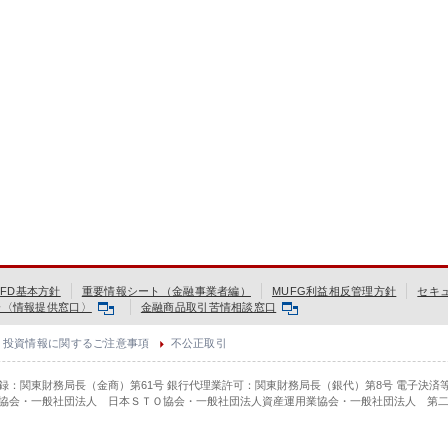
FD基本方針
重要情報シート（金融事業者編）
MUFG利益相反管理方針
セキ
会〈情報提供窓口〉
金融商品取引苦情相談窓口
投資情報に関するご注意事項
不公正取引
登録：関東財務局長（金商）第61号 銀行代理業許可：関東財務局長（銀代）第8号 電子決済
協会・一般社団法人 日本ＳＴＯ協会・一般社団法人資産運用業協会・一般社団法人 第