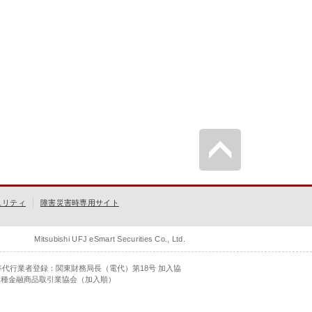
ュリティ
障害災害時専用サイト
Mitsubishi UFJ eSmart Securities Co., Ltd.
等代行業者登録：関東財務局長（電代）第18号 加入協
二種金融商品取引業協会（加入順）