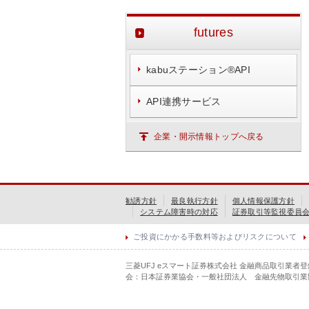
futures
kabuステーション®API
API連携サービス
企業・開示情報トップへ戻る
勧誘方針
最良執行方針
個人情報保護方針
システム障害時の対応
証券取引等監視委員
ご投資にかかる手数料等およびリスクについて
三菱UFJ eスマート証券株式会社 金融商品取引業者
会：日本証券業協会・一般社団法人 金融先物取引業