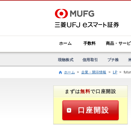
ホーム
手数料
商品・サービ
現物株式
信用取引
プチ株
ホーム
>
企業・開示情報
>
LP
>
futu
まずは
無料
で口座開設
口座開設