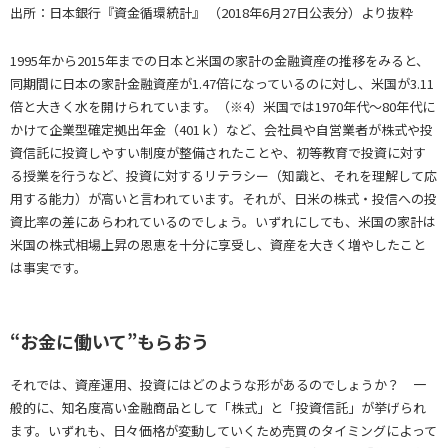
出所：日本銀行『資金循環統計』 （2018年6月27日公表分）より抜粋
1995年から2015年までの日本と米国の家計の金融資産の推移をみると、
同期間に日本の家計金融資産が1.47倍になっているのに対し、米国が3.11
倍と大きく水を開けられています。（※4）米国では1970年代～80年代に
かけて企業型確定拠出年金（401ｋ）など、会社員や自営業者が株式や投
資信託に投資しやすい制度が整備されたことや、初等教育で投資に対す
る授業を行うなど、投資に対するリテラシー（知識と、それを理解して応
用する能力）が高いと言われています。それが、日米の株式・投信への投
資比率の差にあらわれているのでしょう。いずれにしても、米国の家計は
米国の株式相場上昇の恩恵を十分に享受し、資産を大きく増やしたこと
は事実です。
“お金に働いて”もらおう
それでは、資産運用、投資にはどのような形があるのでしょうか？ 一
般的に、知名度高い金融商品として「株式」と「投資信託」が挙げられ
ます。いずれも、日々価格が変動していくため売買のタイミングによって