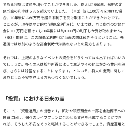
である程度は資産を増やすことができました。例えば1990年、郵貯の定
額貯金の利率は６％を超えていました。（※2）仮に100万円を預けた場
合、10年後には60万円を超える利子を受け取ることができたわけです。
ところが、現在は歴史的な“超低金利”時代。いまでは、同じ郵貯の定額貯
金に100万円を預けても10年後には約1000円の利子しか受け取れません。
（※3）問題は、この超低金利時代が当面の間は続きそうということ。先
進国では以前のような高金利時代は訪れないとの見方もあります。
それでは、上記のようなイベントの資金をどうやってねん出すればいいの
でしょうか。多くの人は給与所得によって生活やその他にかかる費用を稼
ぎ、さらには貯蓄をすることになります。とはいえ、将来の出費に関して
漠然とした不安を抱える方も少なくないでしょう。
「投資」における日米の差
そこで、「資産運用」の出番です。郵貯や銀行預金の一部を金融商品への
投資に回し、個々のライフプランに合わせた資産を形成することができ
れば、そうした不安をぐっと軽減することができるでしょう。資産運用と