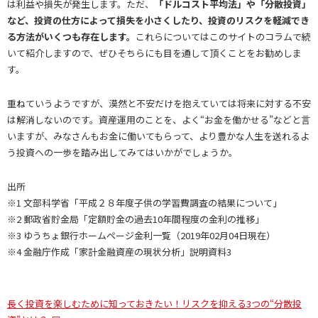
は利益や損失が発生します。ただ、
「ドルコスト平均法」や「分散投資」
など、投資の仕方によって損失を小さくしたり、投資のリスクを軽減でき
る方法がいくつも存在します。
これらについてはこのサイトのコラムで続
いて紹介しますので、ぜひそちらにも目を通して頂くことをお勧めしま
す。
重ねていうようですが、漠然と不安だけを抱えていては将来に対する不安
は解消しないのです。資産運用のことを、よく“お金を働かせる”などと言
いますが、みなさんもお金に働いてもらって、より豊かな人生を送れるよ
う投資への一歩を踏み出してみてはいかがでしょうか。
出所
※1 文部科学省「平成２８年度子供の学習費調査の結果について」
※2 郵政省貯金局「定額貯金の過去10年間程度の金利の推移」
※3 ゆうちょ銀行ホームページ金利一覧（2019年02月04日現在）
※4 金融庁作成「家計金融資産の現状分析」説明資料3
長く投資を楽しむために知っておきたい！リスクを抑える3つの“分散投