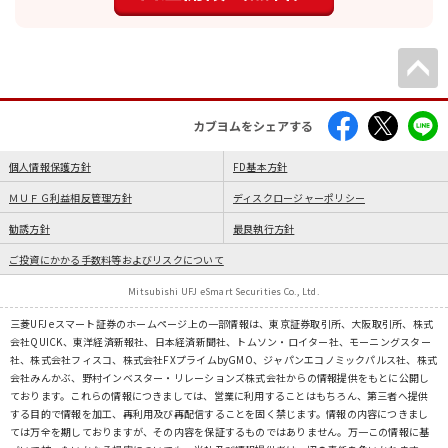
カブヨムをシェアする
個人情報保護方針
FD基本方針
ＭＵＦＧ利益相反管理方針
ディスクロージャーポリシー
勧誘方針
最良執行方針
ご投資にかかる手数料等およびリスクについて
Mitsubishi UFJ eSmart Securities Co., Ltd.
三菱UFJ eスマート証券のホームページ上の一部情報は、東京証券取引所、大阪取引所、株式
会社QUICK、東洋経済新報社、日本経済新聞社、トムソン・ロイター社、モーニングスター
社、株式会社フィスコ、株式会社FXプライムbyGMO、ジャパンエコノミックパルス社、株式
会社みんかぶ、野村インベスター・リレーションズ株式会社からの情報提供をもとに公開し
ております。これらの情報につきましては、営業に利用することはもちろん、第三者へ提供
する目的で情報を加工、再利用及び再配信することを固く禁じます。情報の内容につきまし
ては万全を期しておりますが、その内容を保証するものではありません。万一この情報に基