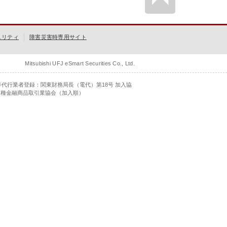
ュリティ
障害災害時専用サイト
Mitsubishi UFJ eSmart Securities Co., Ltd.
等代行業者登録：関東財務局長（電代）第18号 加入協
二種金融商品取引業協会（加入順）