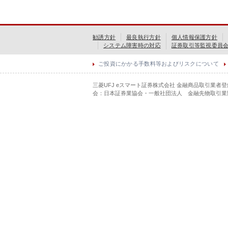
勧誘方針
最良執行方針
個人情報保護方針
システム障害時の対応
証券取引等監視委員
ご投資にかかる手数料等およびリスクについて
三菱UFJ eスマート証券株式会社 金融商品取引業者
会：日本証券業協会・一般社団法人 金融先物取引業