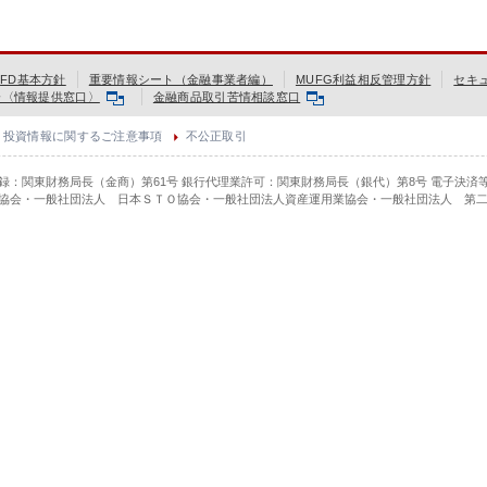
FD基本方針
重要情報シート（金融事業者編）
MUFG利益相反管理方針
セキ
会〈情報提供窓口〉
金融商品取引苦情相談窓口
投資情報に関するご注意事項
不公正取引
登録：関東財務局長（金商）第61号 銀行代理業許可：関東財務局長（銀代）第8号 電子決済
協会・一般社団法人 日本ＳＴＯ協会・一般社団法人資産運用業協会・一般社団法人 第