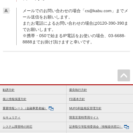
メールでのお問い合わせの場合「
cs@kabu.com
」までメ
ール送信をお願いします。
またお電話によるお問い合わせの場合は0120-390-390ま
でお願いします。
※携帯・050で始まるIP電話をお使いの場合、03-6688-
8888までお掛け頂けますと幸いです。
勧誘方針
最良執行方針
個人情報保護方針
FD基本方針
重要情報シート（金融事業者編）
MUFG利益相反管理方針
セキュリティ
障害災害時専用サイト
システム障害時の対応
証券取引等監視委員会〈情報提供窓口〉