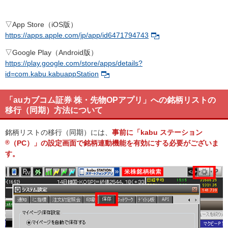
▽App Store（iOS版）
https://apps.apple.com/jp/app/id6471794743
▽Google Play（Android版）
https://play.google.com/store/apps/details?
id=com.kabu.kabuappStation
「auカブコム証券 株・先物OPアプリ」への銘柄リストの
移行（同期）方法について
銘柄リストの移行（同期）には、
事前に「kabu ステーション
®
（PC）」の設定画面で銘柄連動機能を有効にする必要がございま
す。