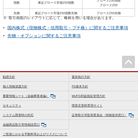
グロース250指数
指数
東証グロース市場250指数
グロース250
先物オプション
先物
東証グロース市場250指数先物
グロース250先物
※
取引画面のレイアウトに応じて、略称を用いる場合があります。
債券
国内株式（現物株式・信用取引・プチ株）に関するご注意事項
NISA
先物・オプションに関するご注意事項
iDeCo
auじぶん銀行サービス
ロボアド
勧誘方針
最良執行方針
個人情報保護方針
FD基本方針
ポイント
重要情報シート（金融事業者編）
MUFG利益相反管理方針
ツール・アプリ
セキュリティ
障害災害時専用サイト
はじめての方へ
システム障害時の対応
証券取引等監視委員会〈情報提供窓口〉
金融商品取引苦情相談窓口
投資情報
ご投資にかかる手数料等およびリスクについて