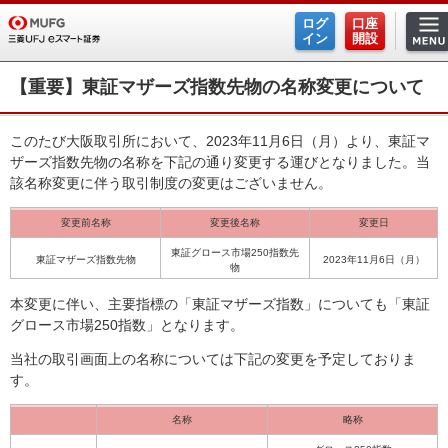
ログ
口座
ホーム
イン
開設
手数料
【重要】東証マザーズ指数先物の名称変更について
商品・サービス
このたび大阪取引所において、2023年11月6日（月）より、東証マ
ザーズ指数先物の名称を下記の通り変更する運びとなりました。当
米国株式
該名称変更に伴う取引制度の変更はございません。
現物株式
変更前名称
変更後名称
変更日
東証グロース市場250指数先
信用取引
東証マザーズ指数先物
2023年11月6日（月）
物
プチ株
本変更に伴い、主要指標の「東証マザーズ指数」についても「東証
グロース市場250指数」となります。
投資信託
当社の取引画面上の名称については下記の変更を予定しておりま
す。
ファンドスクエア
名称
略称
FX