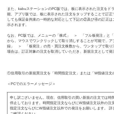
また、kabuステーションのPC版では、板に表示された注文を
能、アプリ版では、板に表示された注文をタップすることで訂正
しても保証金拘束の一時的な対応として下記の②及び④の訂正は
示されます。
なお、PC版では、メニューの「株式」 ＞ 「フル板発注」と
から、マウスでワンクリックして取り消しすることが可能で、ア
録」 ＞ 「板発注」の売・買注文株数から、ワンタップで取り
場合は、訂正対象の注文を取消していただき、新規注文として発
①信用取引の新規買注文を「時間指定注文」または「W指値注文
＜PCでのエラーメッセージ＞
申し訳ございません。現在、信用取引の買い新規の注文では時
停止しております。時間指定注文ならびにW指値注文以外の注
指定注文ならびにW指値注文以外での発注をお願いします。 詳
ご確認ください。