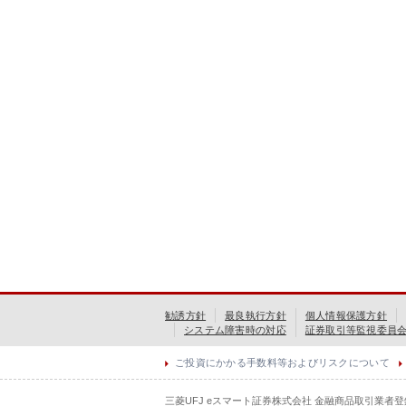
勧誘方針
最良執行方針
個人情報保護方針
システム障害時の対応
証券取引等監視委員
ご投資にかかる手数料等およびリスクについて
三菱UFJ eスマート証券株式会社 金融商品取引業者