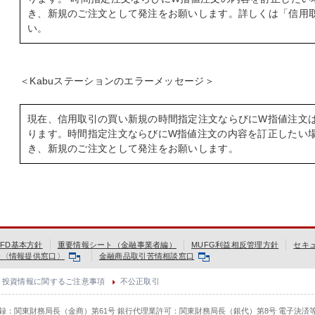
き、新規のご注文として発注をお願いします。詳しくは「信用
い。
＜Kabuステーションのエラーメッセージ＞
現在、信用取引の買い新規の時間指定注文ならびにW指値注文
ります。時間指定注文ならびにW指値注文の内容を訂正したい
き、新規のご注文として発注をお願いします。
FD基本方針
重要情報シート（金融事業者編）
MUFG利益相反管理方針
セキ
会〈情報提供窓口〉
金融商品取引苦情相談窓口
投資情報に関するご注意事項
不公正取引
登録：関東財務局長（金商）第61号 銀行代理業許可：関東財務局長（銀代）第8号 電子決済