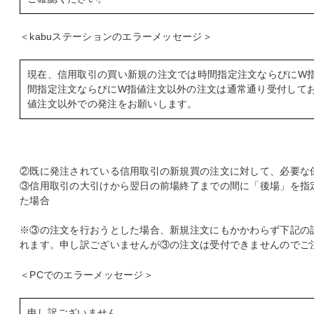
＜kabuステーションのエラーメッセージ＞
現在、信用取引の買い新規の注文では時間指定注文ならびにW
間指定注文ならびにW指値注文以外の注文は通常通り受付して
値注文以外での発注をお願いします。
②既に発注されている信用取引の新規買の注文に対して、必要な
③信用取引の大引けから翌日の前場終了までの間に「後場」を指
た場合
※③の注文を行おうとした場合、新規注文にもかかわらず下記の
れます。申し訳ございませんが③の注文は受付できませんのでご
＜PCでのエラーメッセージ＞
申し訳ございません。