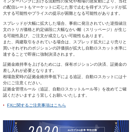
インターバンクにおける流動性の変化や相場の急変動により、当社
の配信レートもマーケットに応じた形で止むを得ずスプレッドが拡
大する可能性やプライスの提示が困難となる可能性があります。
スプレッドが大幅に拡大した場合、事前に発注されていた逆指値注
文のトリガ価格と約定値段に大幅なかい離（スリッページ）が生じ
る可能性及び、ご注文が成立しない可能性もあります。
また、両建取引をされている場合は、スプレッド拡大により売りと
買いそれぞれのポジションの評価損が拡大し自動ロスカット水準に
達することで即座に強制決済されます。
証拠金維持率を上げるためには、保有ポジションの決済、証拠金の
差し入れが必要となります。
相場急変時の証拠金維持率低下による追証、自動ロスカットには十
分にご注意ください。
証拠金管理ルール（追証、自動ロスカットルール等）を改めてご確
認くださいますよう宜しくお願いいたします。
FXに関するご注意事項はこちら