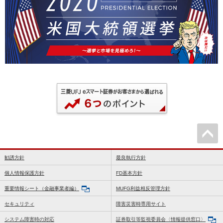
勧誘方針
最良執行方針
個人情報保護方針
FD基本方針
重要情報シート（金融事業者編）
MUFG利益相反管理方針
セキュリティ
障害災害時専用サイト
システム障害時の対応
証券取引等監視委員会〈情報提供窓口〉