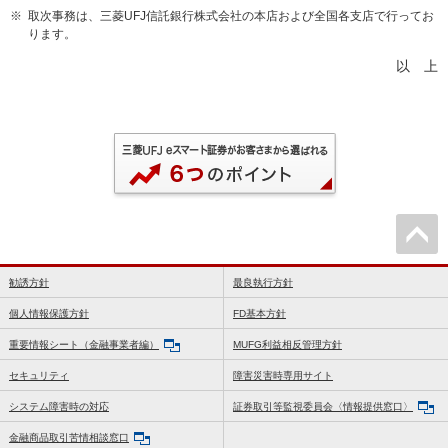
※
取次事務は、三菱UFJ信託銀行株式会社の本店および全国各支店で行ってお
ります。
以 上
勧誘方針
最良執行方針
個人情報保護方針
FD基本方針
重要情報シート（金融事業者編）
MUFG利益相反管理方針
セキュリティ
障害災害時専用サイト
システム障害時の対応
証券取引等監視委員会〈情報提供窓口〉
金融商品取引苦情相談窓口