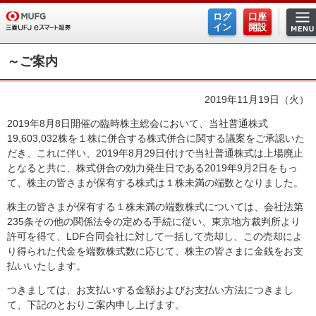
ログ
口座
イン
開設
～ご案内
2019年11月19日（火）
2019年8月8日開催の臨時株主総会において、当社普通株式
19,603,032株を１株に併合する株式併合に関する議案をご承認いた
だき、これに伴い、2019年8月29日付けで当社普通株式は上場廃止
となると共に、株式併合の効力発生日である2019年9月2日をもっ
て、株主の皆さまが保有する株式は１株未満の端数となりました。
株主の皆さまが保有する１株未満の端数株式については、会社法第
235条その他の関係法令の定める手続に従い、東京地方裁判所より
許可を得て、LDF合同会社に対して一括して売却し、この売却によ
り得られた代金を端数株式数に応じて、株主の皆さまに金銭をお支
払いいたします。
つきましては、お支払いする金額およびお支払い方法につきまし
て、下記のとおりご案内申し上げます。