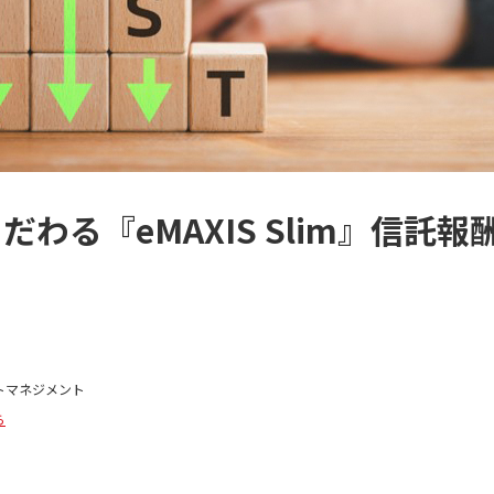
わる『eMAXIS Slim』信託
トマネジメント
ら