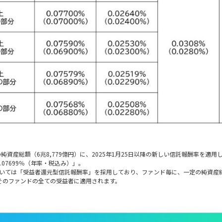
現在の純資産総額（6兆8,779億円）に、2025年1月25日以降の新しい信託報酬率を
07699％（年率・税込み）」。
リーズにおいては「受益者還元型信託報酬率」を採用しており、ファンド毎に、一定の純資
そのファンドの全ての受益者に適用されます。