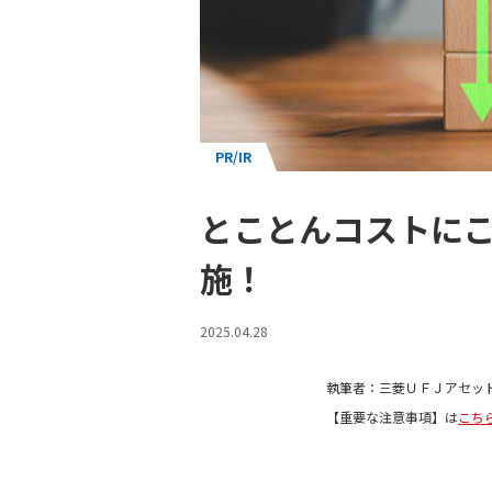
PR/IR
とことんコストにこだ
施！
2025.04.28
執筆者：三菱ＵＦＪアセッ
【重要な注意事項】は
こち