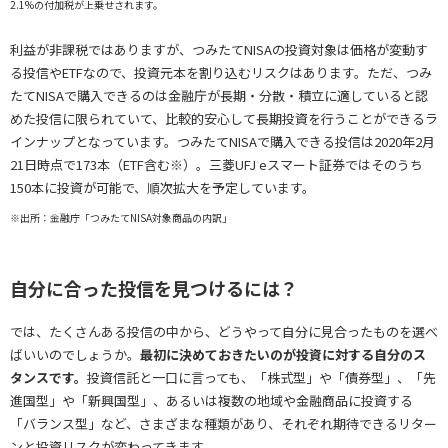
2.1%の付加税が上乗せされます。
利益が非課税ではありますが、つみたてNISAの投資対象は価格が変動す
る投信やETFなので、投資元本を割り込むリスクはあります。ただ、つみ
たてNISAで購入できるのは金融庁が長期・分散・積立に適していると認
めた投信に限られていて、比較的安心して長期投資を行うことができるラ
インナップとなっています。つみたてNISAで購入できる投信は2020年2月
21日時点で173本（ETF含む※）。三菱UFJ eスマート証券ではそのうち
150本に投資が可能で、順次拡大を予定しています。
※出所：金融庁「つみたてNISA対象商品の内訳」
自分に合った投信を見つけるには？
では、たくさんある投信の中から、どうやって自分に見合ったものを選べ
ばいいのでしょうか。
最初に決めておきたいのが投資に対する自分のス
タンスです。
投資信託と一口に言っても、「株式型」や「債券型」、「先
進国型」や「新興国型」、あるいは複数の地域や金融商品に投資する
「バランス型」など、さまざまな種類があり、それぞれ期待できるリター
ンと投資リスクが変わってきます。