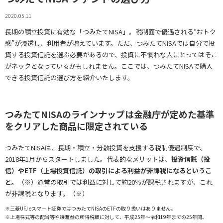
2020.05.11
長期の積立投資に有効な「つみたてNISA」。税制面で優遇される“おトク
感”が浸透し、利用者が増えています。ただ、つみたてNISAでは自分で投
資する投資信託を選ぶ必要があるので、投資に不慣れな人にとってはそこ
がネックとなっているかもしれません。ここでは、つみたてNISAで購入
できる投資信託の選び方を紹介いたします。
つみたてNISAのラインナップは金融庁が定めた基準
をクリアした商品に限定されている
つみたてNISAは、長期・積立・分散投資を支援する税制優遇制度で、
2018年1月からスタートしました。代表的なメリットは、
投資信託（投
信）やETF（上場投資信託）の取引による利益が非課税になるというこ
と。
（※）通常の取引では利益に対して約20％が課税されますが、これ
が非課税となります。（※）
※三菱UFJ eスマート証券ではつみたてNISAのETFの取り扱いはありません。
※上場株式等の配当等や譲渡益の所得税額に対して、平成25年～令和19年までの25年間、