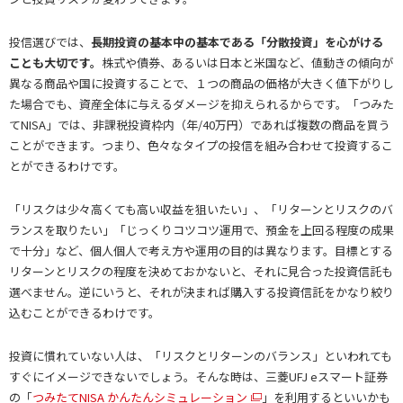
投信選びでは、
長期投資の基本中の基本である「分散投資」を心がける
ことも大切です。
株式や債券、あるいは日本と米国など、値動きの傾向が
異なる商品や国に投資することで、１つの商品の価格が大きく値下がりし
た場合でも、資産全体に与えるダメージを抑えられるからです。「つみた
てNISA」では、非課税投資枠内（年/40万円）であれば複数の商品を買う
ことができます。つまり、色々なタイプの投信を組み合わせて投資するこ
とができるわけです。
「リスクは少々高くても高い収益を狙いたい」、「リターンとリスクのバ
ランスを取りたい」「じっくりコツコツ運用で、預金を上回る程度の成果
で十分」など、個人個人で考え方や運用の目的は異なります。目標とする
リターンとリスクの程度を決めておかないと、それに見合った投資信託も
選べません。逆にいうと、それが決まれば購入する投資信託をかなり絞り
込むことができるわけです。
投資に慣れていない人は、「リスクとリターンのバランス」といわれても
すぐにイメージできないでしょう。そんな時は、三菱UFJ eスマート証券
の「
つみたてNISA かんたんシミュレーション
」を利用するといいかも