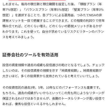
しれません。毎月の積立額と積立期間を設定した後、「積極プラン（年
率7％想定）」「バランスプラン（年率5％想定）「堅実プラン（年率3％
想定）」を選択することで、各プランによる運用益、つみたてNISAの非
課税メリットを一目で把握することができます。どの程度の利回りで何年
積み立てれば、どのくらい増え、どのくらいの節税メリットがあるかが
わかります。これを使って、自分が求めているリスクとリターンのバラン
スを考えてみましょう。
証券会社のツールを有効活用
投信の資産規模や過去の成績も投信選びの助けとなるでしょう。チェック
したいのは、その投信資産の規模を示す「純資産総額」。純資産総額が
大きいほど、多くの投資家から支持されていると考えていいでしょう。
その投資信託の過去3年、5年、10年などのパフォーマンスも重要です。
もちろん、過去の成績がいいからといってこの先も同じようなリターンが
保証されるわけではありませんが、長期のトータルリターンが高い投信で
あれば、優秀な投信といえるかもしれません。