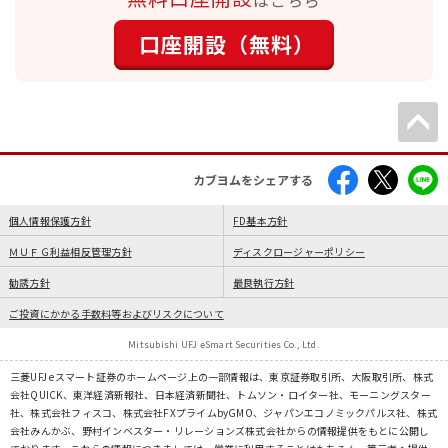
はこちら
口座開設（無料）
カブヨムをシェアする
個人情報保護方針
FD基本方針
ＭＵＦＧ利益相反管理方針
ディスクロージャーポリシー
勧誘方針
最良執行方針
ご投資にかかる手数料等およびリスクについて
Mitsubishi UFJ eSmart Securities Co., Ltd.
三菱UFJ eスマート証券のホームページ上の一部情報は、東京証券取引所、大阪取引所、株式
会社QUICK、東洋経済新報社、日本経済新聞社、トムソン・ロイター社、モーニングスター
社、株式会社フィスコ、株式会社FXプライムbyGMO、ジャパンエコノミックパルス社、株式
会社みんかぶ、野村インベスター・リレーションズ株式会社からの情報提供をもとに公開し