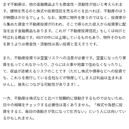
まず不動産は、他の金融商品よりも換金性・流動性が低いと考えられま
す。建物を売るのと株式や投資信託を売るのとを比べれば、不動産のほう
が時間はかかるでしょう。なお、実際に物件を買うのではなく、投資家か
ら集めた資金で不動産投資が行われ、そこで得られた収入から投資家に配
当を出す金融商品もあります。これが「不動産投資信託」もしくはREITと
呼ばれる商品です。REITの中には上場しているものもあり、物件そのもの
を買うよりは換金性・流動性は高い投資と言えそうです。
また、不動産投資では空室リスクへの注意が必要です。空室になったり家
賃を払ってくれなかったり、さらには火事や地震で住めなくなったりし
て、収益が途絶えるリスクのことです（ただし株式や債券などへの投資で
も、これらを発行している会社などが倒産してしまえば利益は生まれま
せんし、損失につながる可能性があります）。
一方、不動産は株式などと比べて短期的に値動きするものではないため、
日々の相場をチェックする必要性は高くありません。「株式や為替に投
資をすると、毎日の値動きが気になって仕方ない」という人には向いてい
るかもしれません。