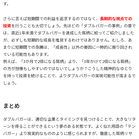
す。
さらに言えば短期間での利益を追求するのではなく、
長期的な視点での
投資
を行うことも大切でしょう。先ほどの「ダブルバガーの事例」の章で
は、直近1年未満でダブルバガーを達成した銘柄に絞ってご紹介しました
が、必ずしも短期的な成長を推奨するわけではありません。むしろ、あ
まりに短期間での急騰は、「成長性」以外の要因に一時的に振り回され
ている可能性もあります。
例えば、「3か月で2倍になる銘柄」より、「3年かけて2倍になる銘柄」
の方が想像もしやすいのではないでしょうか？こうした精神的なゆとり
を持って投資を続けることで、よりダブルバガーの実現可能性が高まるで
しょう。
まとめ
ダブルバガーは、適切な企業とタイミングを見つけることで、大きなリタ
ーンを得ることができるという夢のある状態です。よく似た用語の「テン
バガー」より現実的なもののように感じられますが、徹底した銘柄リサ