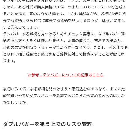
ダブルバガーに興味をお持ちの方は、「テンバガー」もご存じかもしれ
ません。ある株式が購入価格の10倍、つまり1,000%のリターンを達成す
ることを指す、夢のような状態です。しかし当然ながら、株価が2倍に成
長する銘柄よりも10倍に成長する銘柄を見つけるほうが、はるかに難し
いと言えるでしょう。
テンバガーする銘柄を見つけるためのチェック要素は、ダブルバガー銘
柄の探し方と大きくは変わりません。企業の成長性、市場での競争力、
今後の展望が期待できるテーマであるか…などです。ただし、その中でも
とりわけ強い成長性を感じさせる銘柄に対して投資をすることが鍵にな
ります。
≫参考：テンバガーについての記事はこちら
最初から10倍になる銘柄を見つけようと意気込むのではなく、まずは比
較的狙いやすいダブルバガーを意識するところから始めてみるのはいか
がでしょうか。
ダブルバガーを狙う上でのリスク管理