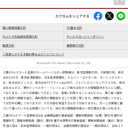
カブヨムをシェアする
個人情報保護方針
FD基本方針
ＭＵＦＧ利益相反管理方針
ディスクロージャーポリシー
勧誘方針
最良執行方針
ご投資にかかる手数料等およびリスクについて
Mitsubishi UFJ eSmart Securities Co., Ltd.
三菱UFJ eスマート証券のホームページ上の一部情報は、東京証券取引所、大阪取引所、株式
会社QUICK、東洋経済新報社、日本経済新聞社、トムソン・ロイター社、モーニングスター
社、株式会社フィスコ、株式会社FXプライムbyGMO、ジャパンエコノミックパルス社、株式
会社みんかぶ、野村インベスター・リレーションズ株式会社からの情報提供をもとに公開し
ております。これらの情報につきましては、営業に利用することはもちろん、第三者へ提供
する目的で情報を加工、再利用及び再配信することを固く禁じます。情報の内容につきまし
ては万全を期しておりますが、その内容を保証するものではありません。万一この情報に基
づいて被ったいかなる損害についても、当社及び情報提供者は一切の責任を負いかねます。
三菱UFJ eスマート証券株式会社 金融商品取引業者登録：関東財務局長（金商）第61号 銀行代
理業許可：関東財務局長（銀代）第8号 電子決済等代行業者登録：関東財務局長（電代）第18
号 加入協会：日本証券業協会・一般社団法人 金融先物取引業協会・一般社団法人 日本ＳＴ