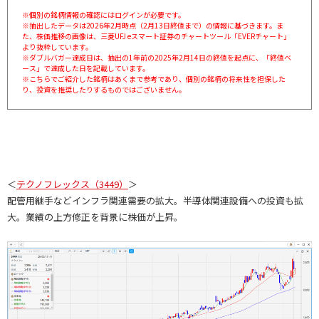
※個別の銘柄情報の確認にはログインが必要です。
※抽出したデータは2026年2月時点（2月13日終値まで）の情報に基づきます。ま
た、株価推移の画像は、三菱UFJ eスマート証券のチャートツール「EVERチャート」
より抜粋しています。
※ダブルバガー達成日は、抽出の1年前の2025年2月14日の終値を起点に、「終値ベ
ース」で達成した日を記載しています。
※こちらでご紹介した銘柄はあくまで参考であり、個別の銘柄の将来性を担保した
り、投資を推奨したりするものではございません。
＜
テクノフレックス（3449）
＞
配管用継手などインフラ関連需要の拡大。半導体関連設備への投資も拡
大。業績の上方修正を背景に株価が上昇。