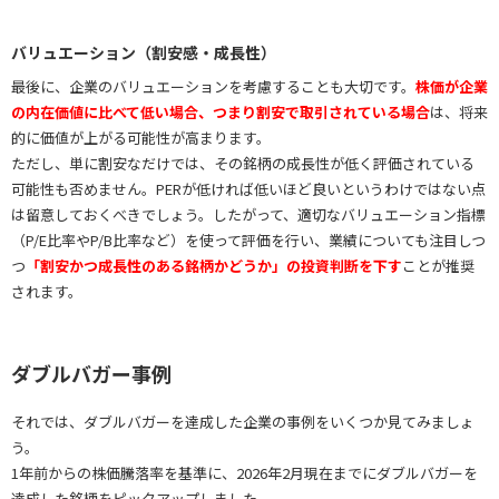
バリュエーション（割安感・成長性）
最後に、企業のバリュエーションを考慮することも大切です。
株価が企業
の内在価値に比べて低い場合、つまり割安で取引されている場合
は、将来
的に価値が上がる可能性が高まります。
ただし、単に割安なだけでは、その銘柄の成長性が低く評価されている
可能性も否めません。PERが低ければ低いほど良いというわけではない点
は留意しておくべきでしょう。したがって、適切なバリュエーション指標
（P/E比率やP/B比率など）を使って評価を行い、業績についても注目しつ
つ
「割安かつ成長性のある銘柄かどうか」の投資判断を下す
ことが推奨
されます。
ダブルバガー事例
それでは、ダブルバガーを達成した企業の事例をいくつか見てみましょ
う。
1年前からの株価騰落率を基準に、2026年2月現在までにダブルバガーを
達成した銘柄をピックアップしました。