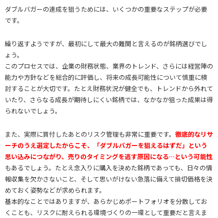
ダブルバガーの達成を狙うためには、いくつかの重要なステップが必要
です。
繰り返すようですが、最初にして最大の難関と言えるのが銘柄選びでし
ょう。
このプロセスでは、企業の財務状態、業界のトレンド、さらには経営陣の
能力や方針などを総合的に評価し、将来の成長可能性について慎重に検
討することが大切です。たとえ財務状況が健全でも、トレンドから外れて
いたり、さらなる成長が期待しにくい銘柄では、なかなか狙った成果は得
られないでしょう。
また、実際に買付したあとのリスク管理も非常に重要です。
徹底的なリサ
ーチのうえ選定したからこそ、「ダブルバガーを狙えるはずだ」という
思い込みにつながり、売りのタイミングを逃す原因になる…という可能性
もあるでしょう。たとえ念入りに購入を決めた銘柄であっても、日々の情
報収集を欠かさないこと、そして思いがけない急落に備えて損切価格を決
めておく姿勢などが求められます。
基本的なことではありますが、あらかじめポートフォリオを分散してお
くことも、リスクに耐えられる環境づくりの一環として重要だと言えま