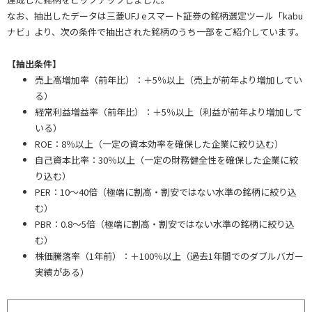
なお、抽出したデータは三菱UFJ eスマート証券の銘柄選定ツール「kabu
ナビ」より、次の条件で抽出された銘柄のうち一部をご紹介しています。
【抽出条件】
売上高増加率（前年比）：＋5％以上（売上が前年より増加してい
る）
経常利益増益率（前年比）：＋5％以上（利益が前年より増加して
いる）
ROE：8％以上（一定の資本効率を確保した企業に絞り込む）
自己資本比率：30％以上（一定の財務健全性を確保した企業に絞
り込む）
PER：10～40倍（極端に割高・割安ではない水準の銘柄に絞り込
む）
PBR：0.8～5倍（極端に割高・割安ではない水準の銘柄に絞り込
む）
株価騰落率（1年前）：＋100％以上（過去1年間でのダブルバガー
実績がある）