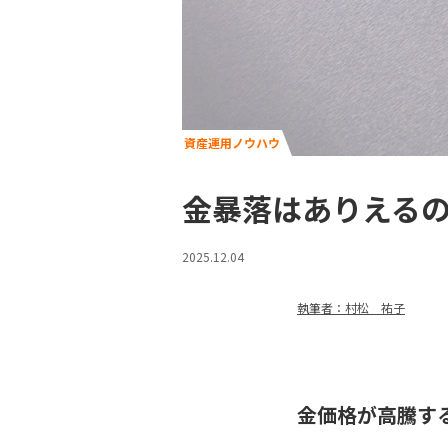
資産運用ノウハウ
金暴落はありえる
2025.12.04
執筆者：村松 祐子
金価格が高騰す