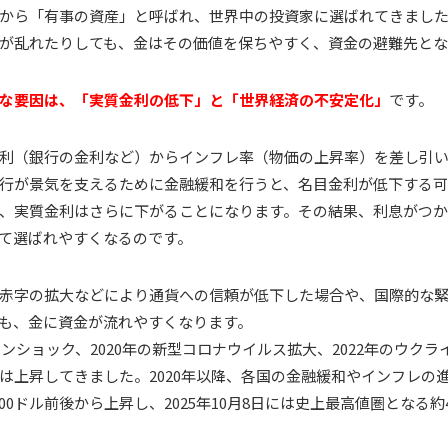
から「有事の資産」と呼ばれ、世界中の投資家に選ばれてきまし
が乱れたりしても、金はその価値を保ちやすく、資金の避難先とな
な要因は、「実質金利の低下」と「世界経済の不安定化」
です。
利（銀行の金利など）からインフレ率（物価の上昇率）を差し引
行が景気を支えるために金融緩和を行うと、名目金利が低下する可
、実質金利はさらに下がることになります。その結果、利息がつ
て選ばれやすくなるのです。
赤字の拡大などにより通貨への信頼が低下した場合や、国際的な
も、金に資金が流れやすくなります。
マンショック、2020年の新型コロナウイルス拡大、2022年のウク
は上昇してきました。2020年以降、各国の金融緩和やインフレの
000ドル前後から上昇し、2025年10月8日には史上最高値圏となる約4