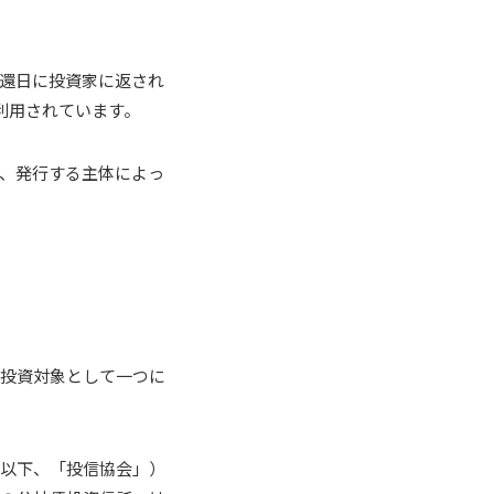
還日に投資家に返され
利用されています。
、発行する主体によっ
を投資対象として一つに
（以下、「投信協会」）