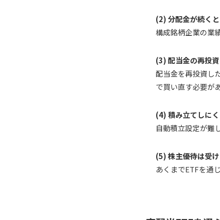
(2) 分配金が続く
構成銘柄企業の業
(3) 配当金の再
配当金を再投資し
で買い直す必要が
(4) 積み立てしに
自動積立設定が難
(5) 株主優待は受
あくまでETFを通