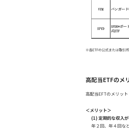
※各ETFの公式または取引所
高配当ETFのメ
高配当EFTのメリッ
＜メリット＞
(1) 定期的な収入
年２回、年４回な