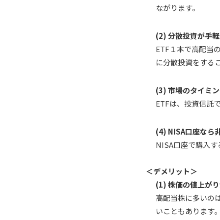
ながります。
(2) 分散投資が手
ETF１本で高配
に分散投資をする
(3) 市場のタイ
ETFは、投資信
(4) NISA口座
NISA口座で購入
＜デメリット＞
(1) 株価の値上
高配当株に多いの
いこともあります