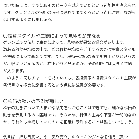
づいた時には、すでに取引のピークを越えていたという可能性も考えられ
ます。グランビルの法則の信号は遅れて出てくるという点に注意しながら
活用するようにしましょう。
〇投資スタイルや主観によって見極めが異なる
グランビルの法則は主観によって、見極めが異なる場合があります。
数ある移動平均線の中で、どの移動平均線を活用するのかは投資スタイル
や主観によって異なります。また、移動平均線の角度を右上がりと見るの
か、横ばいと見るのか、右下がりと見るのか、その判断には大きく主観
が入ります。
このように同じチャートを見ていても、各投資家の投資スタイルや主観が
各信号の見極めに影響するという点には注意が必要です。
〇株価の動きの予測が難しい
株価の動きについて大まかな傾向をつかむことはできても、細かな株価の
動きを予測するのは困難です。そのため、株価の上昇や下落が一時的なの
か、それとも継続していくのかを正確に予測することは難しいでしょう。
例えば「押し目買い」や「戻り売り」のタイミングとなる信号（買い