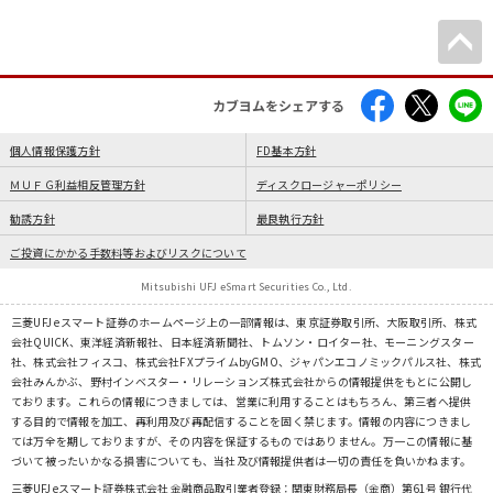
カブヨムをシェアする
個人情報保護方針
FD基本方針
ＭＵＦＧ利益相反管理方針
ディスクロージャーポリシー
勧誘方針
最良執行方針
ご投資にかかる手数料等およびリスクについて
Mitsubishi UFJ eSmart Securities Co., Ltd.
三菱UFJ eスマート証券のホームページ上の一部情報は、東京証券取引所、大阪取引所、株式
会社QUICK、東洋経済新報社、日本経済新聞社、トムソン・ロイター社、モーニングスター
社、株式会社フィスコ、株式会社FXプライムbyGMO、ジャパンエコノミックパルス社、株式
会社みんかぶ、野村インベスター・リレーションズ株式会社からの情報提供をもとに公開し
ております。これらの情報につきましては、営業に利用することはもちろん、第三者へ提供
する目的で情報を加工、再利用及び再配信することを固く禁じます。情報の内容につきまし
ては万全を期しておりますが、その内容を保証するものではありません。万一この情報に基
づいて被ったいかなる損害についても、当社及び情報提供者は一切の責任を負いかねます。
三菱UFJ eスマート証券株式会社 金融商品取引業者登録：関東財務局長（金商）第61号 銀行代