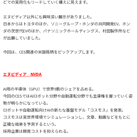
どでの実用化もリードしていく構えに見えます。
エヌビディア以外にも興味深い展示がありました。
日本からはトヨタのほか、ソニーグループ・ホンダの共同開発EV、ホン
ダの次世代EVのほか、パナソニックホールディングス、村田製作所など
が出展していました。
今回は、CES関連の米国銘柄をピックアップします。
エヌビディア NVDA
AI用の半導体（GPU）で世界9割のシェアを占める。
今回のCESではAIロボット分野や自動運転分野でも主導権を握っていく姿
勢が明らかになっている。
ロボットや自動運転向けAIの新たな基盤モデル「コスモス」を発表。
コスモスは実世界環境でシミュレーションし、文章、動画などをもとに
正確な結果を予測するという。
採用企業は開発コストを抑えられる。