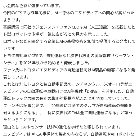
示会的な色彩が強まっています。
今回のCESでも昨年同様に、AI半導体のエヌビディアへの関心が高かった
ようです。
基調講演で同社のジェンスン・ファンCEOはAI（人工知能）を搭載したヒ
ト型ロボットの市場が一気に広がるとの見方を示しました。
ロボットなどを開発する企業にAIの基盤技術を無償で提供すると発表して
います。
トヨタ自動車がCESで、自動運転など次世代技術の実験都市「ウーブン・
シティ」を2025年秋から始めると発表しました。
ファン氏はトヨタがエヌビディアの自動運転向けAI製品の顧客になると発
表しています。
これとは別にトヨタと独自動車部品のコンチネンタル、米オーロラがエ
ヌビディアの自動運転や車載向けのAI半導体「DRIVE」を活用した、自動
運転トラック展開の長期の戦略的提携を結んだとも発表していました。
ファン氏は記者会見で、「20年後には全てのクルマが自動運転の機能を
備えるようになる」、「特に次世代のEVは全て自動運転になる」と語っ
たということです。
理由としてAIやセンサー技術の進化を挙げたと報じられています。
エヌビディアは単にAI半導体の製造のみならず、自動運転やAIロボットな