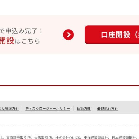
で申込み完了！
口座開設（
開設
はこちら
相反管理方針
ディスクロージャーポリシー
勧誘方針
最良執行方針
情報は、東京証券取引所、大阪取引所、株式会社QUICK、東洋経済新報社、日本経済新聞