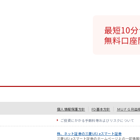
最短10分
無料口座
個人情報保護方針
FD基本方針
ＭＵＦＧ利益
ご投資にかかる手数料等およびリスクについて
株、ネット証券の三菱UFJ eスマート証券
三菱UFJ eスマート証券のホームページ上の一部