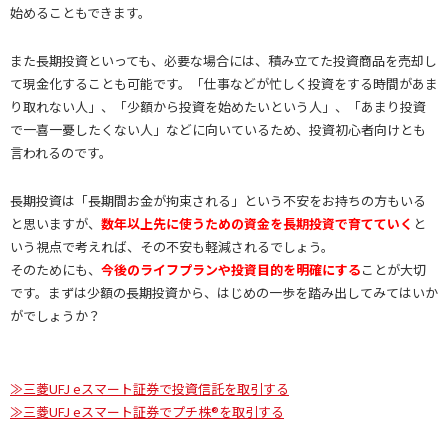
始めることもできます。
また長期投資といっても、必要な場合には、積み立てた投資商品を売却し
て現金化することも可能です。「仕事などが忙しく投資をする時間があま
り取れない人」、「少額から投資を始めたいという人」、「あまり投資
で一喜一憂したくない人」などに向いているため、投資初心者向けとも
言われるのです。
長期投資は「長期間お金が拘束される」という不安をお持ちの方もいる
と思いますが、
数年以上先に使うための資金を長期投資で育てていく
と
いう視点で考えれば、その不安も軽減されるでしょう。
そのためにも、
今後のライフプランや投資目的を明確にする
ことが大切
です。まずは少額の長期投資から、はじめの一歩を踏み出してみてはいか
がでしょうか？
≫三菱UFJ eスマート証券で投資信託を取引する
≫三菱UFJ eスマート証券でプチ株®を取引する