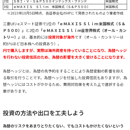
※2023年10月5日時点、各証券会社のHPにて発表されたものより筆者作成
三菱UFJ eスマート証券で1位の
「ｅＭＡＸＩＳ Ｓｌｉｍ 米国株式（Ｓ＆
Ｐ５００）」
と2位の
「ｅＭＡＸＩＳ Ｓｌｉｍ全世界株式（オール・カン
トリー）」
は、基本的には
投資対象が海外
です（オール・カントリーは
約5％ほど日本株への投資あり）。
円で購入しますが、実際は海外資産を持っていることになり、為替ヘッジ
を行わない投資信託のため、為替の影響を大きく受けることになります。
為替ヘッジとは、為替の先予約をすることにより為替変動の影響を抑え
る取引を行うことです。為替ヘッジを付加した投資信託もありますが、為
替ヘッジにはコストがかかるため、費用対効果を考えた上で選択する必
要があります。
投資の方法や出口を工夫しよう
為替のリスクをあまりとりたくない、でもコストもかけたくないという