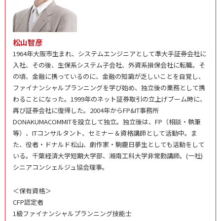
松山智彦
1964年大阪市生まれ、システムエンジニアとして準大手証券会社に
入社、その後、生保系システム子会社、外資系損保会社に転職。そ
の頃、金融に携っているのに、金融の知識が乏しいことを自覚し、
ファイナンシャルプランニングを学び始め、独立後の業務として携
わることになった。1999年のネット証券取引の立上げブーム時に、
再び証券会社に復帰した。2004年からFP&IT事務所
DONAKUMACOMMITを設立して独立。独立後は、FP（相談・執筆
等）、ITコンサルタント、セミナー＆資格講師として活動中。ま
た、役者・ドナルド松山、劇作家・駒鹿日夢生としても活動をして
いる。千葉経済大学短期大学部、湘南工科大学非常勤講師。(一社)
シニアコンシェルジュ協会理事。
＜保有資格＞
CFP認定者
1級ファイナンシャルプランニング技能士