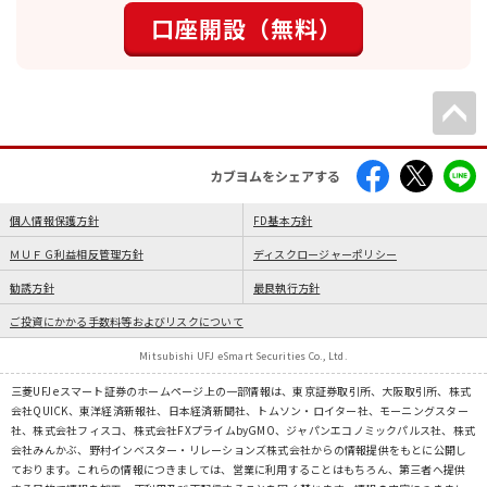
口座開設（無料）
カブヨムをシェアする
個人情報保護方針
FD基本方針
ＭＵＦＧ利益相反管理方針
ディスクロージャーポリシー
勧誘方針
最良執行方針
ご投資にかかる手数料等およびリスクについて
Mitsubishi UFJ eSmart Securities Co., Ltd.
三菱UFJ eスマート証券のホームページ上の一部情報は、東京証券取引所、大阪取引所、株式
会社QUICK、東洋経済新報社、日本経済新聞社、トムソン・ロイター社、モーニングスター
社、株式会社フィスコ、株式会社FXプライムbyGMO、ジャパンエコノミックパルス社、株式
会社みんかぶ、野村インベスター・リレーションズ株式会社からの情報提供をもとに公開し
ております。これらの情報につきましては、営業に利用することはもちろん、第三者へ提供