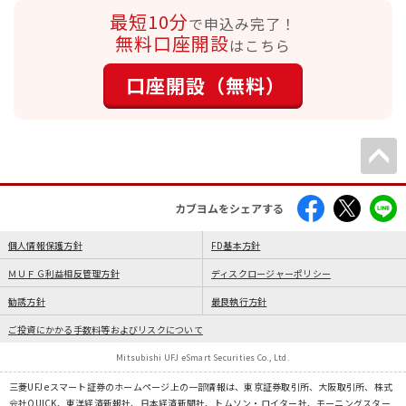
最短10分
で申込み完了！
無料口座開設
はこちら
口座開設（無料）
カブヨムをシェアする
個人情報保護方針
FD基本方針
ＭＵＦＧ利益相反管理方針
ディスクロージャーポリシー
勧誘方針
最良執行方針
ご投資にかかる手数料等およびリスクについて
Mitsubishi UFJ eSmart Securities Co., Ltd.
三菱UFJ eスマート証券のホームページ上の一部情報は、東京証券取引所、大阪取引所、株式
会社QUICK、東洋経済新報社、日本経済新聞社、トムソン・ロイター社、モーニングスター