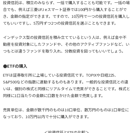
投資信託は、積立のみならず、一括で購入することも可能です。一括の場
合でも、例えば三菱UFJ eスマート証券では100円から購入することがで
き、金額の指定ができます。ですので、10万円で一つの投資信託を購入し
てもいいですし、5万円ずつ2つの投資信託を選ぶこともできます。
インデックス型の投資信託を積み立てているという人は、例えば金や不
動産を投資対象にしたファンドや、その他のアクティブファンドなど、い
つもとは違うファンドを取り入れ、分散投資を図ってもいいでしょう。
●ETFの購入
ETFは証券取引所に上場している投資信託です。TOPIXや日経225、
S&P500などの指数に連動するものもあります。一般的な投資信託との違
いは、個別の株式と同様にリアルタイムで売買ができることです。株式と
同様に1口当たりの金額に口数をかけた金額で売買します。
売買単位は、金額が数千円のものは10口単位、数万円のものは1口単位に
なっており、10万円以内で十分に購入ができます。
＜投資信託とETFの比較＞