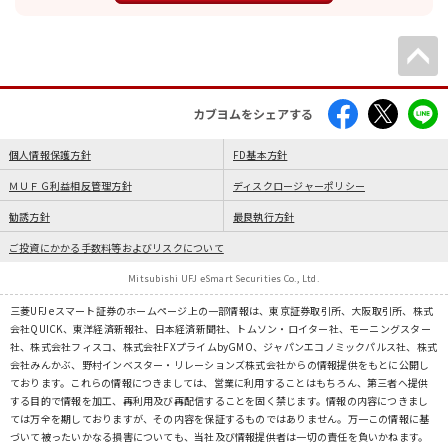
カブヨムをシェアする
個人情報保護方針
FD基本方針
ＭＵＦＧ利益相反管理方針
ディスクロージャーポリシー
勧誘方針
最良執行方針
ご投資にかかる手数料等およびリスクについて
Mitsubishi UFJ eSmart Securities Co., Ltd.
三菱UFJ eスマート証券のホームページ上の一部情報は、東京証券取引所、大阪取引所、株式
会社QUICK、東洋経済新報社、日本経済新聞社、トムソン・ロイター社、モーニングスター
社、株式会社フィスコ、株式会社FXプライムbyGMO、ジャパンエコノミックパルス社、株式
会社みんかぶ、野村インベスター・リレーションズ株式会社からの情報提供をもとに公開し
ております。これらの情報につきましては、営業に利用することはもちろん、第三者へ提供
する目的で情報を加工、再利用及び再配信することを固く禁じます。情報の内容につきまし
ては万全を期しておりますが、その内容を保証するものではありません。万一この情報に基
づいて被ったいかなる損害についても、当社及び情報提供者は一切の責任を負いかねます。