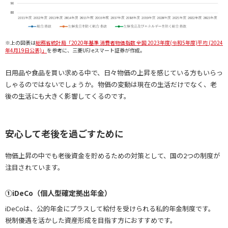
※上の図表は
総務省統計局「2020年基準 消費者物価指数 全国 2023年度(令和5年度)平均 (2024
年4月19日公表)」
を参考に、三菱UFJ eスマート証券が作成。
日用品や食品を買い求める中で、日々物価の上昇を感じている方もいらっ
しゃるのではないでしょうか。物価の変動は現在の生活だけでなく、老
後の生活にも大きく影響してくるのです。
安心して老後を過ごすために
物価上昇の中でも老後資金を貯めるための対策として、国の2つの制度が
注目されています。
①iDeCo（個人型確定拠出年金）
iDeCoは、公的年金にプラスして給付を受けられる私的年金制度です。
税制優遇を活かした資産形成を目指す方におすすめです。