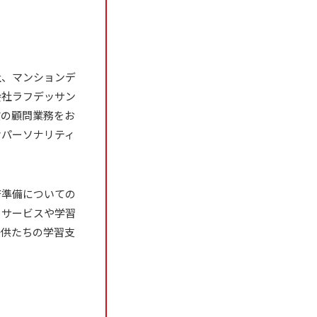
社、マンションデ
会社ラフデッサン
業の顧問業務をお
オパーソナリティ
済準備についての
イサービスや学習
子供たちの学習支