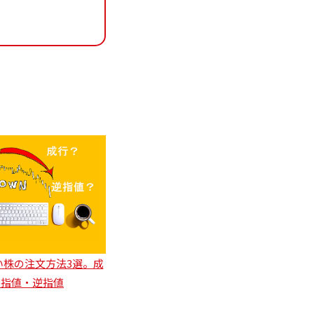
い株の注文方法3選。成
・指値・逆指値