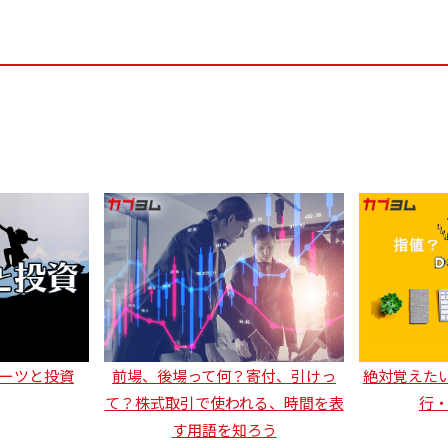
ーツと投資
前場、後場って何？寄付、引けっ
絶対覚えた
て？株式取引で使われる、時間を表
行
す用語を知ろう