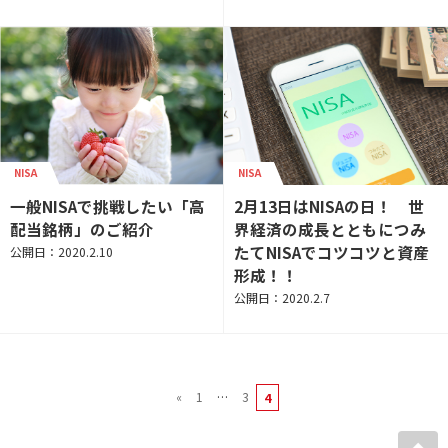
NISA
NISA
一般NISAで挑戦したい「高
2月13日はNISAの日！ 世
配当銘柄」のご紹介
界経済の成長とともにつみ
たてNISAでコツコツと資産
公開日：2020.2.10
形成！！
公開日：2020.2.7
«
1
…
3
4