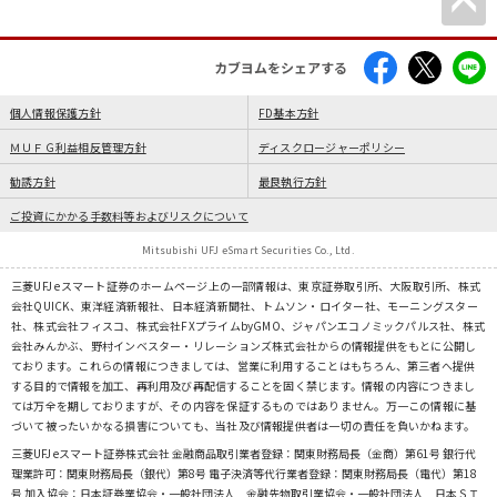
カブヨムをシェアする
個人情報保護方針
FD基本方針
ＭＵＦＧ利益相反管理方針
ディスクロージャーポリシー
勧誘方針
最良執行方針
ご投資にかかる手数料等およびリスクについて
Mitsubishi UFJ eSmart Securities Co., Ltd.
三菱UFJ eスマート証券のホームページ上の一部情報は、東京証券取引所、大阪取引所、株式
会社QUICK、東洋経済新報社、日本経済新聞社、トムソン・ロイター社、モーニングスター
社、株式会社フィスコ、株式会社FXプライムbyGMO、ジャパンエコノミックパルス社、株式
会社みんかぶ、野村インベスター・リレーションズ株式会社からの情報提供をもとに公開し
ております。これらの情報につきましては、営業に利用することはもちろん、第三者へ提供
する目的で情報を加工、再利用及び再配信することを固く禁じます。情報の内容につきまし
ては万全を期しておりますが、その内容を保証するものではありません。万一この情報に基
づいて被ったいかなる損害についても、当社及び情報提供者は一切の責任を負いかねます。
三菱UFJ eスマート証券株式会社 金融商品取引業者登録：関東財務局長（金商）第61号 銀行代
理業許可：関東財務局長（銀代）第8号 電子決済等代行業者登録：関東財務局長（電代）第18
号 加入協会：日本証券業協会・一般社団法人 金融先物取引業協会・一般社団法人 日本ＳＴ