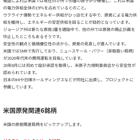
報道によれば米国では現在55か所で93基の原子炉が稼働し、これは米国
の電力供給全体の19％を占めているとのこと。
ウクライナ情勢でエネルギー供給がひっ迫化する中で、原発による電力供
給を維持し、エネルギーの安定供給を図ることが目的となっています。
ジョージア州は新たな原発2基を建設中で、他の州では原発の廃止計画を
中止したところもあるそうです。
安全性の観点と価格優位性の点から、原発の見直しが進んでいます。
米国ではSMRで先行しており、ニュースケール・パワー（非取扱い銘柄）
が2020年代末の商用運転を目指しています。
20年8月には初めて設計承認を取得し、米原子力規制委員会から安全性が
認められています。
日本のIHIや日揮ホールディングスなどが同社に出資し、プロジェクトに
参画しています。
米国原発関連6銘柄
米国の原発関連銘柄をピックアップします。