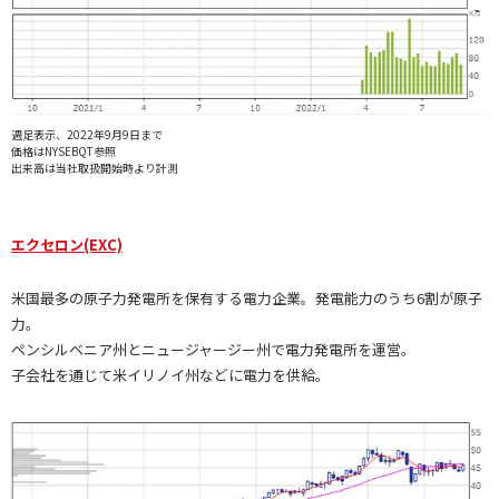
週足表示、2022年9月9日まで
価格はNYSEBQT参照
出来高は当社取扱開始時より計測
エクセロン(EXC)
米国最多の原子力発電所を保有する電力企業。発電能力のうち6割が原子
力。
ペンシルベニア州とニュージャージー州で電力発電所を運営。
子会社を通じて米イリノイ州などに電力を供給。