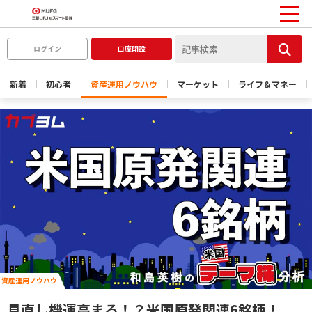
ログイン
口座開設
新着
初心者
資産運用ノウハウ
マーケット
ライフ＆マネー
資産運用ノウハウ
見直し機運高まる！？米国原発関連6銘柄！