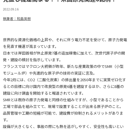
2022.09.16
執筆者：和島英樹
世界的な資源化価格の上昇や、それに伴う電力不足を受けて、原子力発電
を見直す機運が高まっています。
日本では岸田首相が休止原発7基の追加稼働に加えて、次世代原子炉の開
発・建設の検討を指示しています。
フランスではマクロン大統領が昨年、新たな産業政策の中でSMR（小型
モジュール炉）や先進的な原子炉の技術の実証に言及。
今年2月には、CO2（二酸化炭素）の排出量を2050年までに実質ゼロ化す
るとの目標に向け国内で改良型の原発6基を建設するほか、さらに8基の
建設に向け調査を開始すると報道されています。
SMRとは既存の原子力発電と同様の仕組みですが、小型であることから
工場で部品を組み立てて、現場で設置することが出来る原子炉のこと。
品質管理や工期の短縮が可能で、建設費が抑制されるメリットがありま
す。
設備が大きくなく、事故の際にも熱を逃がしやすく、安全性も高いとい