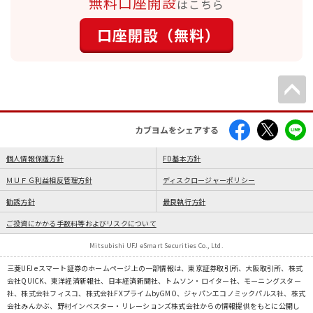
無料口座開設
はこちら
口座開設（無料）
カブヨムをシェアする
個人情報保護方針
FD基本方針
ＭＵＦＧ利益相反管理方針
ディスクロージャーポリシー
勧誘方針
最良執行方針
ご投資にかかる手数料等およびリスクについて
Mitsubishi UFJ eSmart Securities Co., Ltd.
三菱UFJ eスマート証券のホームページ上の一部情報は、東京証券取引所、大阪取引所、株式
会社QUICK、東洋経済新報社、日本経済新聞社、トムソン・ロイター社、モーニングスター
社、株式会社フィスコ、株式会社FXプライムbyGMO、ジャパンエコノミックパルス社、株式
会社みんかぶ、野村インベスター・リレーションズ株式会社からの情報提供をもとに公開し