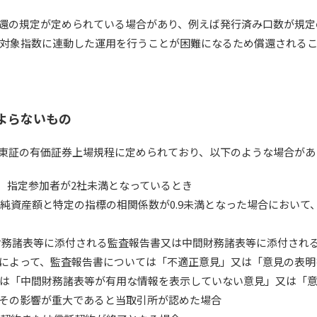
償還の規定が定められている場合があり、例えば発行済み口数が規
対象指数に連動した運用を行うことが困難になるため償還される
よらないもの
は東証の有価証券上場規程に定められており、以下のような場合があ
上、指定参加者が2社未満となっているとき
の純資産額と特定の指標の相関係数が0.9未満となった場合において、
財務諸表等に添付される監査報告書又は中間財務諸表等に添付され
によって、監査報告書については「不適正意見」又は「意見の表明
は「中間財務諸表等が有用な情報を表示していない意見」又は「
その影響が重大であると当取引所が認めた場合