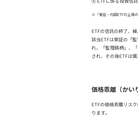
④ ETFに係る投資
※「東証・内国ETFの上場
ETFの信託の終了、
該当ETFは東証の「
れ、「監理銘柄」、「
され、その後ETFは
価格乖離（かい
ETFの価格乖離リス
ります。