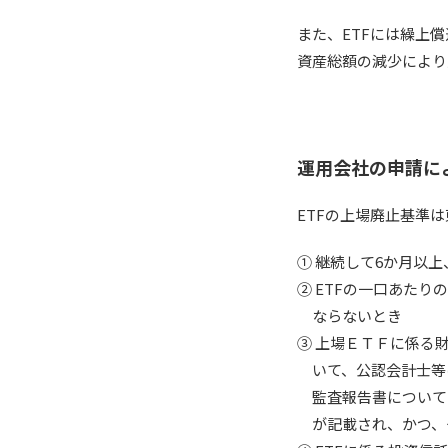
また、ETFには繰上
資産総額の減少により
運用会社の申請に
ETFの上場廃止基準
① 継続して6か月以
② ETFの一口あたり
ならないとき
③ 上場ＥＴＦに係る
いて、公認会計士等
監査報告書について
が記載され、かつ、