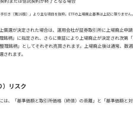
信託契約または信託契約が終了となる場合
の手引き（第16版）」より主な項目を抜粋。ETFの上場廃止基準は上記に限りません
繰上償還が決定された場合は、運用会社が証券取引所に上場廃止申
監理銘柄」に指定され、さらに東証により上場廃止が決定され次第
整理銘柄」としてそれぞれ売買されます。上場廃止後は通常、数
償還されます。
り）リスク
クには、「基準価額と取引所価格（終値）の乖離」と「基準価額と