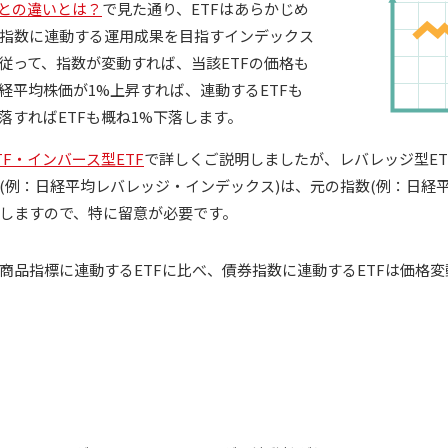
託との違いとは？
で見た通り、ETFはあらかじめ
指数に連動する運用成果を目指すインデックス
従って、指数が変動すれば、当該ETFの価格も
経平均株価が1%上昇すれば、連動するETFも
落すればETFも概ね1%下落します。
F・インバース型ETF
で詳しくご説明しましたが、レバレッジ型ET
(例：日経平均レバレッジ・インデックス)は、元の指数(例：日経
しますので、特に留意が必要です。
商品指標に連動するETFに比べ、債券指数に連動するETFは価格