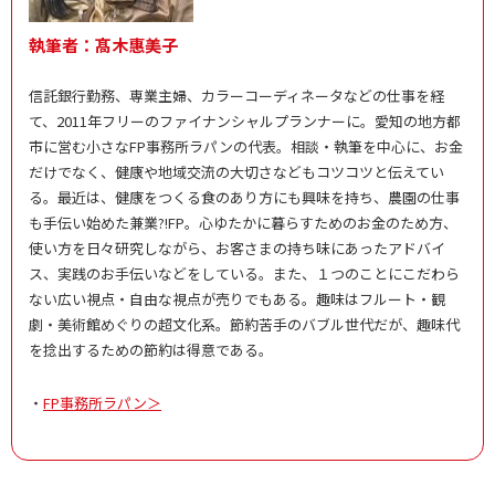
執筆者：髙木惠美子
信託銀行勤務、専業主婦、カラーコーディネータなどの仕事を経
て、2011年フリーのファイナンシャルプランナーに。愛知の地方都
市に営む小さなFP事務所ラパンの代表。相談・執筆を中心に、お金
だけでなく、健康や地域交流の大切さなどもコツコツと伝えてい
る。最近は、健康をつくる食のあり方にも興味を持ち、農園の仕事
も手伝い始めた兼業?!FP。心ゆたかに暮らすためのお金のため方、
使い方を日々研究しながら、お客さまの持ち味にあったアドバイ
ス、実践のお手伝いなどをしている。また、１つのことにこだわら
ない広い視点・自由な視点が売りでもある。趣味はフルート・観
劇・美術館めぐりの超文化系。節約苦手のバブル世代だが、趣味代
を捻出するための節約は得意である。
・
FP事務所ラパン＞