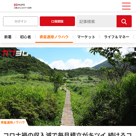
ログイン
口座開設
新着
初心者
資産運用ノウハウ
マーケット
ライフ＆マネー
資産運用ノウハウ
コロナ禍の収入減で毎月積立がキツイ 続けるコ