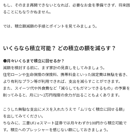
もし、そのまま再開できないとなれば、必要なお金を準備できず、将来困
ることにもなりかねません。
では、積立額減額の手順とポイントを見てみましょう。
いくらなら積立可能？ どの積立の額を減らす？
●月々いくらまで積立に回せるか？
減額を検討する前に、まず家計の見直しをしてみましょう。
住宅ローンや生命保険の保険料、携帯料金といった固定費は無駄を省き、
より有利なプラン等が利用できれば、支出を減らすことができます。
また、スイーツ代や外食費など「減らしてもガマンできるもの」の予算を
削ってみると、月に1～2万円程度の余力が出ることもよくあります。
こうした無駄な支出にメスを入れたうえで「ムリなく積立に回せる額」
を出してみてください。
ちなみに、三菱UFJ eスマート証券では月々わずか100円から積立可能で
す。積立へのプレッシャーを感じない額にしておきましょう。