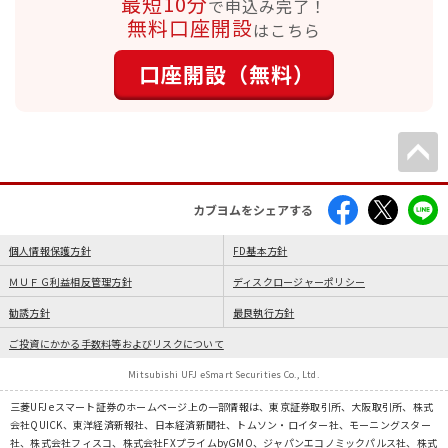
最短10分
で申込み完了！
無料口座開設
はこちら
口座開設（無料）
カブヨムをシェアする
個人情報保護方針
FD基本方針
ＭＵＦＧ利益相反管理方針
ディスクロージャーポリシー
勧誘方針
最良執行方針
ご投資にかかる手数料等およびリスクについて
Mitsubishi UFJ eSmart Securities Co., Ltd.
三菱UFJ eスマート証券のホームページ上の一部情報は、東京証券取引所、大阪取引所、株式
会社QUICK、東洋経済新報社、日本経済新聞社、トムソン・ロイター社、モーニングスター
社、株式会社フィスコ、株式会社FXプライムbyGMO、ジャパンエコノミックパルス社、株式