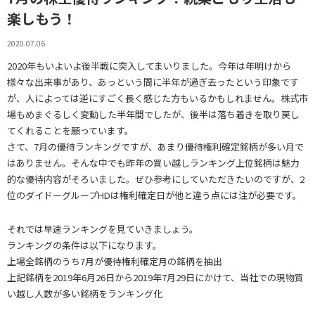
楽しもう！
2020.07.06
2020年もいよいよ後半戦に突入してまいりました。今年は年明けから
様々な出来事があり、あっという間に半年が過ぎ去ったという印象です
が、人によっては逆にすごく長く感じた方もいるかもしれません。株式市
場もめまぐるしく変動した半年間でしたが、後半は落ち着きを取り戻し
てくれることを願っています。
さて、7月の優待ランキングですが、あまり優待権利確定銘柄が多い月で
はありません。そんな中でも昨年の買い越しランキング上位銘柄は魅力
的な優待内容がそろいました。ぜひ参考にしていただきたいのですが、2
位のダイドーグループHDは権利確定日が他と違う点には注が必要です。
それでは早速ランキングを見ていきましょう。
ランキングの条件は以下になります。
上場全銘柄のうち7月が優待権利確定月の銘柄を抽出
上記銘柄を2019年6月26日から2019年7月29日にかけて、当社での現物買
い越し人数が多い銘柄をランキング化