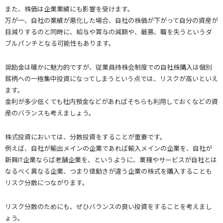
また、株価は企業業績にも影響を受けます。
万が一、自社の業績が悪化した場合、自社の株価が下がって自分の資産が
目減りするのと同時に、給与や賞与の減額や、最悪、職を失うというダ
ブルパンチとなる可能性もあります。
奨励金は確かに魅力的ですが、従業員持株会制度での自社株購入は個別
銘柄への一極集中投資になってしまうという点では、リスクが高いといえ
ます。
金利が多少低くても社内預金などがあればそちらも利用しておくなどの資
産のバランスも考えましょう。
株式投資においては、分散投資をすることが重要です。
例えば、自社が輸出メインの企業であれば輸入メインの企業を、自社が
新興IT企業ならば老舗企業を、というように、業種やサービスが自社とは
なるべく異なる企業、つまり値動きが違う企業の株式を購入することも
リスク分散につながります。
リスク分散のためにも、ぜひバランスの良い投資をすることを考えまし
ょう。