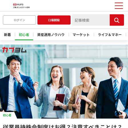
ログイン
口座開設
新着
初心者
資産運用ノウハウ
マーケット
ライフ＆マネー
初心者
従業員持株会制度はお得？注意すべきことは？