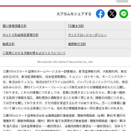
カブヨムをシェアする
個人情報保護方針
FD基本方針
ＭＵＦＧ利益相反管理方針
ディスクロージャーポリシー
勧誘方針
最良執行方針
ご投資にかかる手数料等およびリスクについて
Mitsubishi UFJ eSmart Securities Co., Ltd.
三菱UFJ eスマート証券のホームページ上の一部情報は、東京証券取引所、大阪取引所、株式
会社QUICK、東洋経済新報社、日本経済新聞社、トムソン・ロイター社、モーニングスター
社、株式会社フィスコ、株式会社FXプライムbyGMO、ジャパンエコノミックパルス社、株式
会社みんかぶ、野村インベスター・リレーションズ株式会社からの情報提供をもとに公開し
ております。これらの情報につきましては、営業に利用することはもちろん、第三者へ提供
する目的で情報を加工、再利用及び再配信することを固く禁じます。情報の内容につきまし
ては万全を期しておりますが、その内容を保証するものではありません。万一この情報に基
づいて被ったいかなる損害についても、当社及び情報提供者は一切の責任を負いかねます。
三菱UFJ eスマート証券株式会社 金融商品取引業者登録：関東財務局長（金商）第61号 銀行代
理業許可：関東財務局長（銀代）第8号 電子決済等代行業者登録：関東財務局長（電代）第18
号 加入協会：日本証券業協会・一般社団法人 金融先物取引業協会・一般社団法人 日本ＳＴ