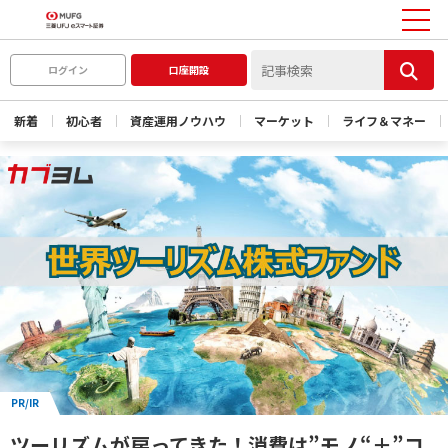
ログイン
口座開設
新着
初心者
資産運用ノウハウ
マーケット
ライフ＆マネー
PR/IR
ツーリズムが戻ってきた！消費は”モノ“＋”コ