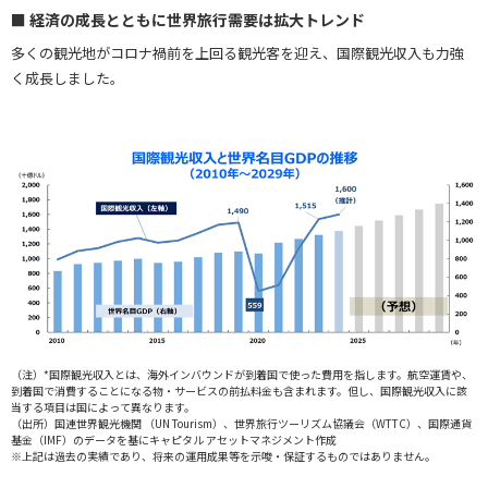
■ 経済の成長とともに世界旅行需要は拡大トレンド
多くの観光地がコロナ禍前を上回る観光客を迎え、国際観光収入も力強
く成長しました。
（注）*国際観光収入とは、海外インバウンドが到着国で使った費用を指します。航空運賃や、
到着国で消費することになる物・サービスの前払料金も含まれます。但し、国際観光収入に該
当する項目は国によって異なります。
（出所）国連世界観光機関 （UN Tourism）、世界旅行ツーリズム協議会（WTTC）、国際通貨
基金（IMF）のデータを基にキャピタル アセットマネジメント作成
※上記は過去の実績であり、将来の運用成果等を示唆・保証するものではありません。