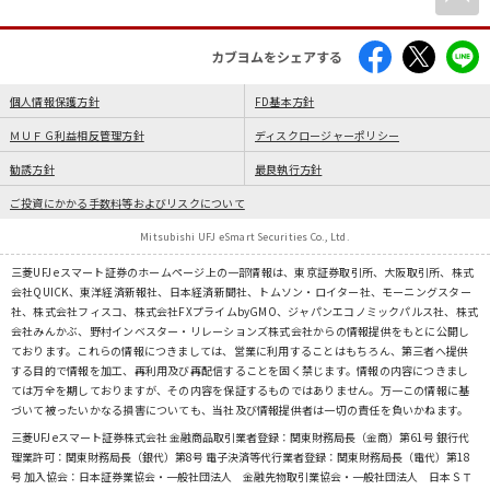
カブヨムをシェアする
個人情報保護方針
FD基本方針
ＭＵＦＧ利益相反管理方針
ディスクロージャーポリシー
勧誘方針
最良執行方針
ご投資にかかる手数料等およびリスクについて
Mitsubishi UFJ eSmart Securities Co., Ltd.
三菱UFJ eスマート証券のホームページ上の一部情報は、東京証券取引所、大阪取引所、株式
会社QUICK、東洋経済新報社、日本経済新聞社、トムソン・ロイター社、モーニングスター
社、株式会社フィスコ、株式会社FXプライムbyGMO、ジャパンエコノミックパルス社、株式
会社みんかぶ、野村インベスター・リレーションズ株式会社からの情報提供をもとに公開し
ております。これらの情報につきましては、営業に利用することはもちろん、第三者へ提供
する目的で情報を加工、再利用及び再配信することを固く禁じます。情報の内容につきまし
ては万全を期しておりますが、その内容を保証するものではありません。万一この情報に基
づいて被ったいかなる損害についても、当社及び情報提供者は一切の責任を負いかねます。
三菱UFJ eスマート証券株式会社 金融商品取引業者登録：関東財務局長（金商）第61号 銀行代
理業許可：関東財務局長（銀代）第8号 電子決済等代行業者登録：関東財務局長（電代）第18
号 加入協会：日本証券業協会・一般社団法人 金融先物取引業協会・一般社団法人 日本ＳＴ