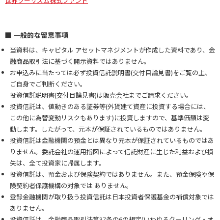
世界ツーリズム株式ファンド
■ 一般的な留意事項
当資料は、キャピタル アセットマネジメントが作成した資料であり、金
融商品取引法に基づく開示資料ではありません。
お申込みに当たっては必ず投資信託説明書(交付目論見書)をご覧の上、
ご自身でご判断ください。
投資信託説明書(交付目論見書)は販売会社までご請求ください。
投資信託は、値動きのある証券等(外貨建て資産に投資する場合には、
この他に為替変動リスクもあります)に投資しますので、基準価額は変
動します。したがって、元本が保証されているものではありません。
投資信託は金融機関の預金とは異なり元本が保証されているものではあ
りません。委託会社の運用指図によって信託財産に生じた利益および損
失は、全て投資家に帰属します。
投資信託は、預金および保険契約ではありません。また、預金保険や保
険契約者保護機構の対象では ありません。
登録金融機関が取り扱う投資信託は日本投資者保護基金の補償対象では
ありません。
投資信託は、金融商品取引法第37条の6の規定(いわゆるクーリング・オ