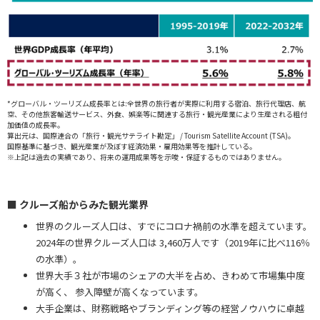
*グローバル・ツーリズム成長率とは:全世界の旅行者が実際に利用する宿泊、旅行代理店、航
空、その他旅客輸送サービス、外食、娯楽等に関連する旅行・観光産業により生産される粗付
加価値の成長率。
算出元は、国際連合の「旅行・観光サテライト勘定」 / Tourism Satellite Account (TSA)。
国際基準に基づき、観光産業が及ぼす経済効果・雇用効果等を推計している。
※上記は過去の実績であり、将来の運用成果等を示唆・保証するものではありません。
■ クルーズ船からみた観光業界
世界のクルーズ人口は、すでにコロナ禍前の水準を超えています。
2024年の世界クルーズ人口は 3,460万人です（2019年に比べ116％
の水準）。
世界大手３社が市場のシェアの大半を占め、きわめて市場集中度
が高く、 参入障壁が高くなっています。
大手企業は、財務戦略やブランディング等の経営ノウハウに卓越