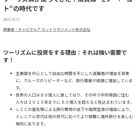
ト“の時代です
2025.10.27
執筆者：キャピタルア セットマネジメント株式会社
ツーリズムに投資をする理由：それは強い需要で
す！
主要国を中心として自由な時間を手にした退職者の増加を背景
に、クルーズのリピーターなど、旅行需要が順調に増加していま
す。
世界の人口は８０億人に達しており、その中で中所得国に住む
人々は２０２５年までに ６０億人を超えると見込まれています。
ＬＣＣの普及等による旅行費用の低下や国際空港の増設により、
ミレニアル世代は他の世代に比べてより頻繁に海外旅行を楽しむ
傾向にあります。