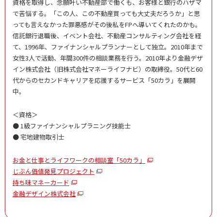
資格を取得し、念願叶い不動産部で働くも、お客様と銀行のハザマ
で苦悩する。「この人、この不動産買っても大丈夫だろうか」と思
っても言えなかった罪悪感がその後私をFPへ導いてくれたのかも。
信託銀行退職後、イベント会社、不動産コンサルティング会社を経
て、1996年、ファイナンシャルプランナーとして独立。2010年まで
女性3人で活動、年間300件の相談業務を行う。2010年より金融デザ
イン株式会社（旧株式会社マネーライフナビ）の取締役。50代と60
代からのセカンドキャリアを応援するサービス「50カラ」を展開
中。
＜資格＞
● 1級ファイナンシャルプラニング技能士
● 宅地建物取引士
お金と仕事とライフワークの相談室「50カラ」
じぶん価値発見プロジェクト
持ち味マネーカード
金融デザイン株式会社