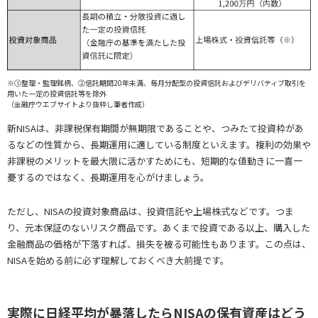
※①整理・監理銘柄、②信託期間20年未満、毎月分配型の投資信託およびデリバティブ取引を
用いた一定の投資信託等を除外
（金融庁ウエブサイトより抜粋し筆者作成）
新NISAは、非課税保有期間が無期限であることや、つみたて投資枠があ
るなどの性質から、長期運用に適している制度といえます。複利の効果や
非課税のメリットを最大限に活かすためにも、短期的な値動きに一喜一
憂するのではなく、長期運用を心がけましょう。
ただし、NISAの投資対象商品は、投資信託や上場株式などです。つま
り、元本保証のないリスク商品です。あくまで投資である以上、購入した
金融商品の価格が下落すれば、損失を被る可能性もあります。この点は、
NISAを始める前に必ず理解しておくべき大前提です。
実際に日経平均が暴落したらNISAの保有資産はどう