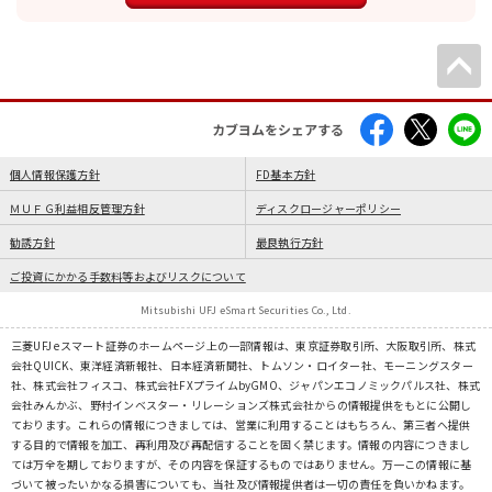
カブヨムをシェアする
個人情報保護方針
FD基本方針
ＭＵＦＧ利益相反管理方針
ディスクロージャーポリシー
勧誘方針
最良執行方針
ご投資にかかる手数料等およびリスクについて
Mitsubishi UFJ eSmart Securities Co., Ltd.
三菱UFJ eスマート証券のホームページ上の一部情報は、東京証券取引所、大阪取引所、株式
会社QUICK、東洋経済新報社、日本経済新聞社、トムソン・ロイター社、モーニングスター
社、株式会社フィスコ、株式会社FXプライムbyGMO、ジャパンエコノミックパルス社、株式
会社みんかぶ、野村インベスター・リレーションズ株式会社からの情報提供をもとに公開し
ております。これらの情報につきましては、営業に利用することはもちろん、第三者へ提供
する目的で情報を加工、再利用及び再配信することを固く禁じます。情報の内容につきまし
ては万全を期しておりますが、その内容を保証するものではありません。万一この情報に基
づいて被ったいかなる損害についても、当社及び情報提供者は一切の責任を負いかねます。