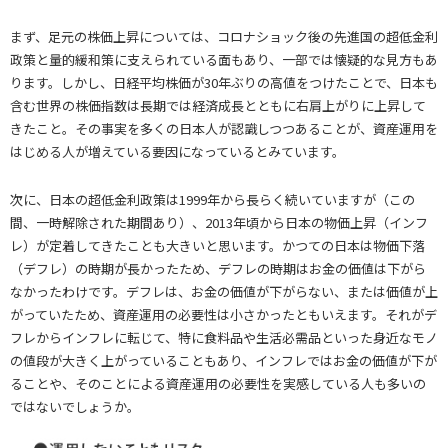
まず、足元の株価上昇については、コロナショック後の先進国の超低金利
政策と量的緩和策に支えられている面もあり、一部では懐疑的な見方もあ
ります。しかし、日経平均株価が30年ぶりの高値をつけたことで、日本も
含む世界の株価指数は長期では経済成長とともに右肩上がりに上昇して
きたこと。その事実を多くの日本人が認識しつつあることが、資産運用を
はじめる人が増えている要因になっているとみています。
次に、日本の超低金利政策は1999年から長らく続いていますが（この
間、一時解除された期間あり）、2013年頃から日本の物価上昇（インフ
レ）が定着してきたことも大きいと思います。かつての日本は物価下落
（デフレ）の時期が長かったため、デフレの時期はお金の価値は下がら
なかったわけです。デフレは、お金の価値が下がらない、または価値が上
がっていたため、資産運用の必要性は小さかったともいえます。それがデ
フレからインフレに転じて、特に食料品や生活必需品といった身近なモノ
の値段が大きく上がっていることもあり、インフレではお金の価値が下が
ることや、そのことによる資産運用の必要性を実感している人も多いの
ではないでしょうか。