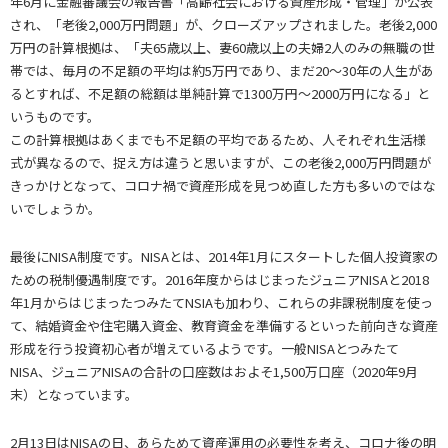
年6月に金融審議会の報告書「高齢社会における資産形成・管理」が公表
され、「老後2,000万円問題」が、クローズアップされました。老後2,000
万円の計算根拠は、「夫65歳以上、妻60歳以上の夫婦2人のみの無職の世
帯では、毎月の不足額の平均は約5万円であり、まだ20～30年の人生があ
るとすれば、不足額の総額は単純計算で1300万円～2000万円になる」と
いうものです。
この計算根拠はあくまでも不足額の平均であるため、人それぞれ生活様
式が異なるので、捉え方は違うと思いますが、この老後2,000万円問題が
きっかけとなって、コロナ禍で資産形成を見つめ直した方も多いのではな
いでしょうか。
最後にNISA制度です。NISAとは、2014年1月にスタートした個人投資家の
ための税制優遇制度です。2016年度からはじまったジュニアNISAと2018
年1月からはじまったつみたてNSIAも加わり、これらの非課税制度を使っ
て、結婚資金や住宅購入資金、教育資金を準備するといった前向きな資産
形成を行う投資初心者が増えているようです。一般NISAとつみたて
NISA、ジュニアNISAの合計の口座数はおよそ1,500万口座（2020年9月
末）となっています。
2月13日はNISAの日、あらためて資産運用の必要性を考え、コロナ後の明