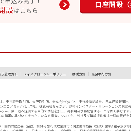
で申込み完了！
口座開設（
開設
はこちら
相反管理方針
ディスクロージャーポリシー
勧誘方針
最良執行方針
情報は、東京証券取引所、大阪取引所、株式会社QUICK、東洋経済新報社、日本経済新聞
ャパンエコノミックパルス社、株式会社みんかぶ、野村インベスター・リレーションズ株式
ちろん、第三者へ提供する目的で情報を加工、再利用及び再配信することを固く禁じます
この情報に基づいて被ったいかなる損害についても、当社及び情報提供者は一切の責任を
登録：関東財務局長（金商）第61号 銀行代理業許可：関東財務局長（銀代）第8号 電子決済
協会・一般社団法人 日本ＳＴＯ協会・一般社団法人 日本投資顧問業協会・一般社団法