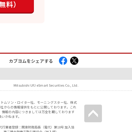
無料）
カブヨムをシェアする
Mitsubishi UFJ eSmart Securities Co., Ltd.
社、トムソン・ロイター社、モーニングスター社、株式
会社からの情報提供をもとに公開しております。これ
。情報の内容につきましては万全を期しております
負いかねます。
等代行業者登録：関東財務局長（電代）第18号 加入協
人 第二種金融商品取引業協会（加入順）