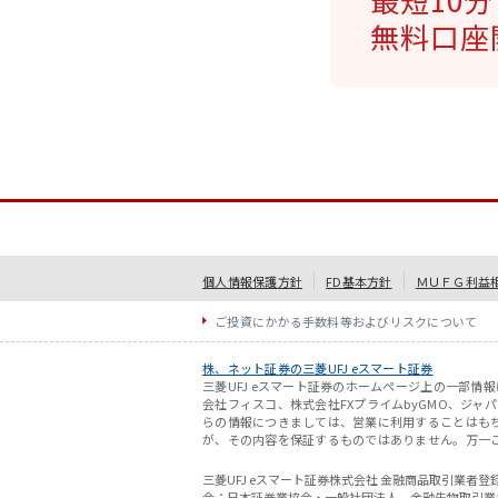
無料口座
個人情報保護方針
FD基本方針
ＭＵＦＧ利益
ご投資にかかる手数料等およびリスクについて
株、ネット証券の三菱UFJ eスマート証券
三菱UFJ eスマート証券のホームページ上の一部
会社フィスコ、株式会社FXプライムbyGMO、ジ
らの情報につきましては、営業に利用することはも
が、その内容を保証するものではありません。万一
三菱UFJ eスマート証券株式会社 金融商品取引業者
会：日本証券業協会・一般社団法人 金融先物取引業