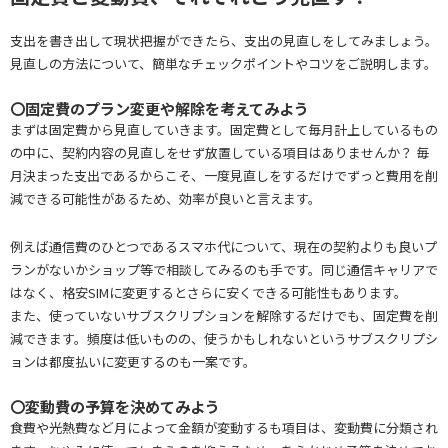
支出を書き出して現状把握ができたら、支出の見直しをしてみましょう。
見直しの方法について、簡単なチェックポイントやコツをご説明します。
〇固定費のプラン変更や解除を考えてみよう
まずは固定費から見直していきます。固定費として毎月計上しているもの
の中に、契約内容の見直しをせず放置している項目はありませんか？ 毎
月決まった支出であるからこそ、一度見直しをするだけでずっと費用を削
減できる可能性があるため、効率が良いと言えます。
例えば通信費のひとつであるスマホ代について、現在の契約よりも良いプ
ランがないかショップ等で相談してみるのも手です。同じ通信キャリアで
はなく、格安SIMに変更するとさらに安くできる可能性もあります。
また、使っていないサブスクリプションを解除するだけでも、固定費を削
減できます。頻度は低いものの、使うかもしれないというサブスクリプシ
ョンは都度払いに変更するのも一案です。
〇変動費の予算を決めてみよう
食費や光熱費など月によって金額が変動するも項目は、変動費に分類され