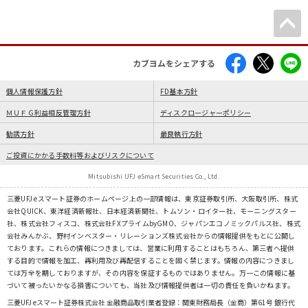
カブヨムをシェアする
個人情報保護方針
FD基本方針
ＭＵＦＧ利益相反管理方針
ディスクロージャーポリシー
勧誘方針
最良執行方針
ご投資にかかる手数料等およびリスクについて
Mitsubishi UFJ eSmart Securities Co., Ltd.
三菱UFJ eスマート証券のホームページ上の一部情報は、東京証券取引所、大阪取引所、株式
会社QUICK、東洋経済新報社、日本経済新聞社、トムソン・ロイター社、モーニングスター
社、株式会社フィスコ、株式会社FXプライムbyGMO、ジャパンエコノミックパルス社、株式
会社みんかぶ、野村インベスター・リレーションズ株式会社からの情報提供をもとに公開し
ております。これらの情報につきましては、営業に利用することはもちろん、第三者へ提供
する目的で情報を加工、再利用及び再配信することを固く禁じます。情報の内容につきまし
ては万全を期しておりますが、その内容を保証するものではありません。万一この情報に基
づいて被ったいかなる損害についても、当社及び情報提供者は一切の責任を負いかねます。
三菱UFJ eスマート証券株式会社 金融商品取引業者登録：関東財務局長（金商）第61号 銀行代