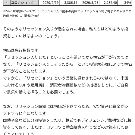
※S&P500終値ベースで、リセッション入り前半の高値からリセッション終了時までの安値との
数値を比較し、筆者が作成
そのようなリセッション入りが懸念された場合、私たちはどのような投
資をしていけばよいのでしょう。
株価は先行指数です。
「リセッション入りした」ということを聞いてから株価が下がるのでは
なく、「リセッション入りしそうだから」という投資家心理によって株価
が下がることになります。
ですから、「リセッション」という言葉に惑わされるのではなく、米国
におけるGDPや雇用統計、消費者物価指数などの指標をもとに、ご自身
で景気の動向を探ることも必要でしょう。
なお、リセッション時期には株価が下落するため、安定資産に資金がシ
フトする傾向になります。
国債や金などに分散投資をしたり、株式でもディフェンシブ銘柄などに投
資をしておく、または、コツコツと積立投資を行うなどの対策をしてお
くとよいでしょう。