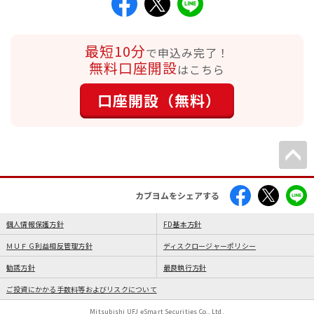
最短10分
で申込み完了！
無料口座開設
はこちら
口座開設（無料）
カブヨムをシェアする
個人情報保護方針
FD基本方針
ＭＵＦＧ利益相反管理方針
ディスクロージャーポリシー
勧誘方針
最良執行方針
ご投資にかかる手数料等およびリスクについて
Mitsubishi UFJ eSmart Securities Co., Ltd.