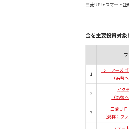
三菱UFJ eスマー
金を主要投資対象
フ
iシェアーズ 
1
（為替ヘ
ピク
2
（為替ヘ
三菱ＵＦ
3
（愛称：ファ
ステー