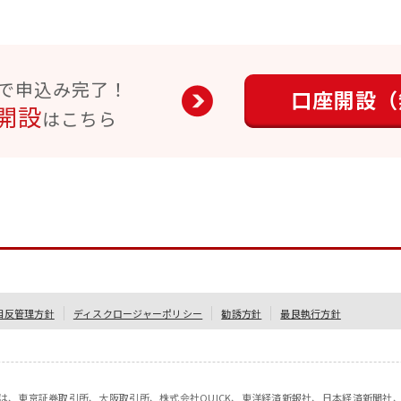
で申込み完了！
口座開設（
開設
はこちら
相反管理方針
ディスクロージャーポリシー
勧誘方針
最良執行方針
情報は、東京証券取引所、大阪取引所、株式会社QUICK、東洋経済新報社、日本経済新聞