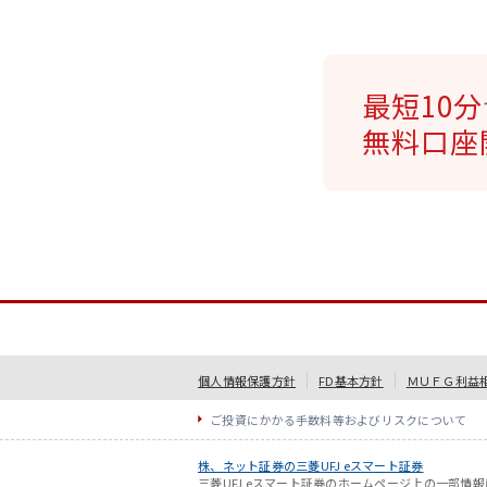
最短10分
無料口座
個人情報保護方針
FD基本方針
ＭＵＦＧ利益
ご投資にかかる手数料等およびリスクについて
株、ネット証券の三菱UFJ eスマート証券
三菱UFJ eスマート証券のホームページ上の一部