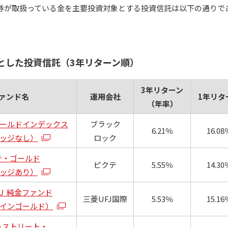
ト証券が取扱っている金を主要投資対象とする投資信託は以下の通りで
とした投資信託（3年リターン順）
3年リターン
ァンド名
運用会社
1年リタ
（年率）
ゴールドインデックス
ブラック
6.21％
16.08
ッジなし）
ロック
テ・ゴールド
ピクテ
5.55％
14.30
ッジあり）
Ｊ 純金ファンド
三菱UFJ国際
5.53％
15.16
インゴールド）
トストリート・