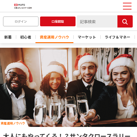
ログイン
口座開設
新着
初心者
資産運用ノウハウ
マーケット
ライフ＆マネー
資産運用ノウハウ
大人にもやってくる！？サンタクロースラリー