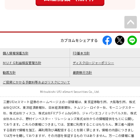
カブヨムをシェアする
個人情報保護方針
FD基本方針
ＭＵＦＧ利益相反管理方針
ディスクロージャーポリシー
勧誘方針
最良執行方針
ご投資にかかる手数料等およびリスクについて
Mitsubishi UFJ eSmart Securities Co., Ltd.
三菱UFJ eスマート証券のホームページ上の一部情報は、東京証券取引所、大阪取引所、株式
会社QUICK、東洋経済新報社、日本経済新聞社、トムソン・ロイター社、モーニングスター
社、株式会社フィスコ、株式会社FXプライムbyGMO、ジャパンエコノミックパルス社、株式
会社みんかぶ、野村インベスター・リレーションズ株式会社からの情報提供をもとに公開し
ております。これらの情報につきましては、営業に利用することはもちろん、第三者へ提供
する目的で情報を加工、再利用及び再配信することを固く禁じます。情報の内容につきまし
ては万全を期しておりますが、その内容を保証するものではありません。万一この情報に基