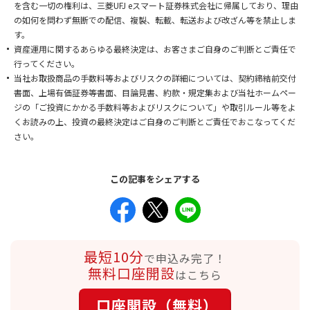
を含む一切の権利は、三菱UFJ eスマート証券株式会社に帰属しており、理由
の如何を問わず無断での配信、複製、転載、転送および改ざん等を禁止しま
す。
資産運用に関するあらゆる最終決定は、お客さまご自身のご判断とご責任で
行ってください。
当社お取扱商品の手数料等およびリスクの詳細については、契約締結前交付
書面、上場有価証券等書面、目論見書、約款・規定集および当社ホームペー
ジの「ご投資にかかる手数料等およびリスクについて」や取引ルール等をよ
くお読みの上、投資の最終決定はご自身のご判断とご責任でおこなってくだ
さい。
この記事をシェアする
最短10分
で申込み完了！
無料口座開設
はこちら
口座開設（無料）