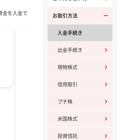
資金を入金で
お取引方法
入金手続き
S
出金手続き
「入金・出金依
現物株式
信用取引
プチ株
米国株式
投資信託